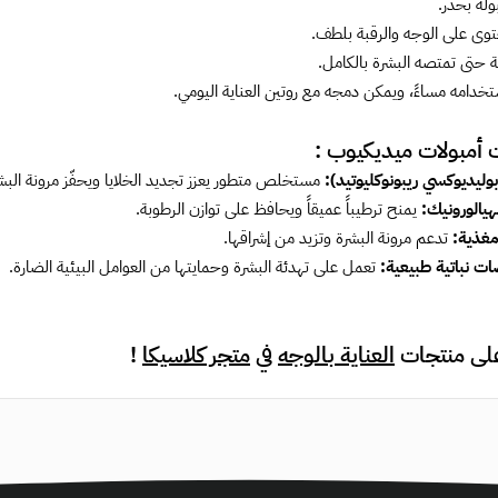
ولة بحذر.
توى على الوجه والرقبة بلطف.
حتى تمتصه البشرة بالكامل.
دامه مساءً، ويمكن دمجه مع روتين العناية اليومي.
 أمبولات ميديكيوب :
مستخلص متطور يعزز تجديد الخلايا ويحفّز مرونة البش
الورونيك:
يمنح ترطيباً عميقاً ويحافظ على توازن الرطوبة.
مغذية:
تدعم مرونة البشرة وتزيد من إشراقها.
 نباتية طبيعية:
تعمل على تهدئة البشرة وحمايتها من العوامل البيئية الضارة.
لى منتجات
العناية بالوجه
في
متجر كلاسيكا
!