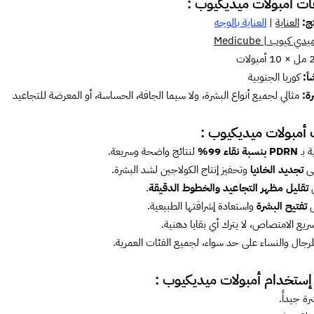
ت أمبولات ميديكيوب :
تج:
العناية
|
العناية بالوجه
يدي كيوب | Medicube
 × 10 أمبولات
أ:
كوريا الجنوبية
رة:
مثالي لجميع أنواع البشرة، ولا سيما الجافة، الحساسة، أو المعرضة للتجاعيد
 أمبولات ميديكيوب :
ة بـ
PDRN بنسبة نقاء 99%
لنتائج واضحة وسريعة.
لى
تجديد الخلايا
وتحفيز إنتاج الكولاجين لشد البشرة.
ي
تقليل مظهر التجاعيد والخطوط الدقيقة
.
ى
تفتيح البشرة
واستعادة إشراقتها الطبيعية.
ع الامتصاص، لا يترك أي بقايا دهنية.
جال والنساء على حد سواء، لجميع الفئات العمرية.
إستخدام أمبولات ميديكيوب :
رة جيداً.