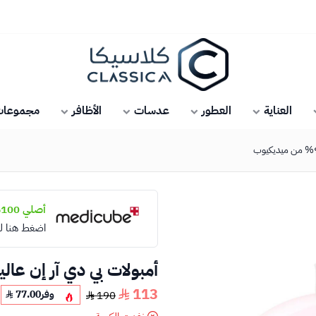
كلاسيكا
العناية
العطور
عدسات
الأظافر
مجموعات 
أصلي 100%
اضغط هنا ل
أمبولات بي دي آر إن عالية النقاء 99%
113
وفر
77.00
190