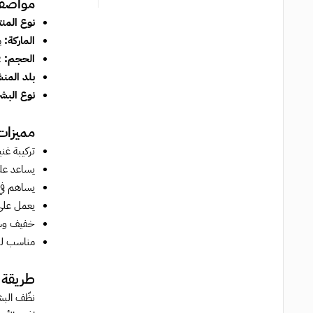
مواصفا
نوع المن
الماركة:
م
الحجم:
2 مل
بلد المنش
نوع البش
مميزات
تركيبة غني
يساعد ع
يساهم ف
يعمل عل
خفيف وسري
مناسب للر
طريقة 
نظّف البش