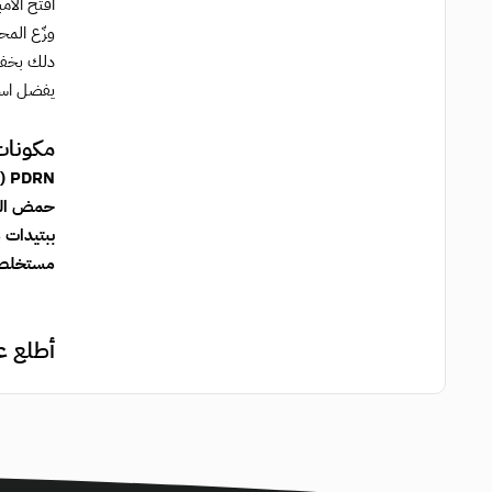
افتح الأمب
وزّع المح
دلك بخفة 
يفضل استخ
مكونات
PDRN (بوليديوكسي ريبونوكليوتيد):
حمض الهي
ببتيدات 
مستخلصات
أطلع ع