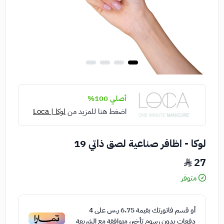
أصلي 100%
اضغط هنا للمزيد من
لوكا | Loca
لوكا - اظافر صناعية لصق ذاتي 19
27
متوفر
أو قسم فاتورتك بقيمة
6.75 ر.س
على
4
دفعات بدون رسوم تأخير، متوافقة مع الشريعة