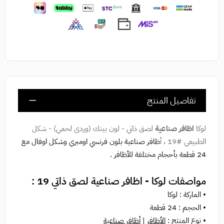
تفاصيل المنتج
لوكا
اظافر صناعية
لصق ذاتي - لون بينك (وردى لحمي) - شكل
الطبيعي #19 ، أ
ظافر صناعية بلون فرنسي اومبري وشكل اوفال مع
24 قطعة بأحجام مختلفة للأظافر .
مواصفات لوكا - اظافر صناعية لصق ذاتي 19 :
• الماركة : لوكا
• الحجم : 24 قطعة
• نوع المنتج :
الأظافر
|
أظافر صناعية