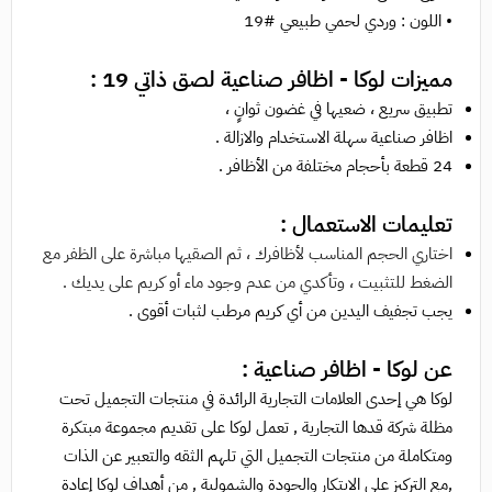
• ا
للون :
وردي لحمي طبيعي #19
مميزات لوكا - اظافر صناعية لصق ذاتي 19 :
تطبيق سريع ، ضعيها في غضون ثوانٍ ،
اظافر صناعية سهلة الاستخدام والازالة .
24 قطعة بأحجام مختلفة من الأظافر .
تعليمات الاستعمال :
اختاري الحجم المناسب لأظافرك ، ثم الصقيها مباشرة على الظفر مع
الضغط للتثبيت ، وتأكدي من عدم وجود ماء أو كريم على يديك .
يجب تجفيف اليدين من أي كريم مرطب لثبات أقوى .
عن لوكا - اظافر صناعية :
لوكا هي إحدى العلامات التجارية الرائدة في منتجات التجميل تحت
مظلة شركة قدها التجارية , تعمل لوكا على تقديم مجموعة مبتكرة
ومتكاملة من منتجات التجميل التي تلهم الثقه والتعبير عن الذات
,مع التركيز على الابتكار والجودة والشمولية , من أهداف لوكا إعادة