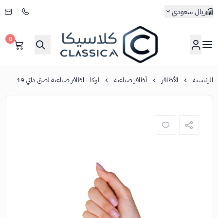
ريال سعودي
0
كلاسيكا
الرئيسية
الأظافر
أظافر صناعية
لوكا - اظافر صناعية لصق ذاتي 19