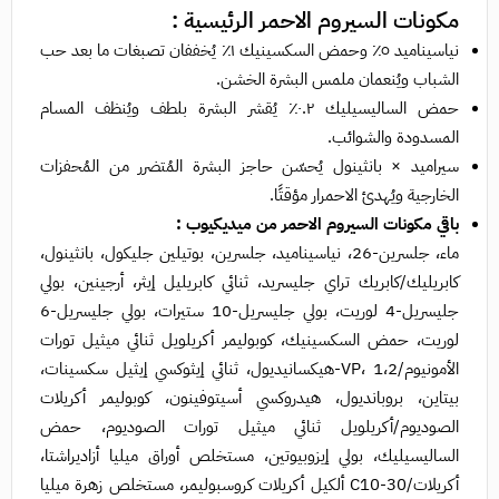
مكونات السيروم الاحمر الرئيسية :
نياسيناميد ٥٪ وحمض السكسينيك ١٪ يُخففان تصبغات ما بعد حب
الشباب ويُنعمان ملمس البشرة الخشن.
حمض الساليسيليك ٠.٢٪ يُقشر البشرة بلطف ويُنظف المسام
المسدودة والشوائب.
سيراميد × بانثينول يُحسّن حاجز البشرة المُتضرر من المُحفزات
الخارجية ويُهدئ الاحمرار مؤقتًا.
باقي مكونات السيروم الاحمر من ميديكيوب :
ماء، جلسرين-26، نياسيناميد، جلسرين، بوتيلين جليكول، بانثينول،
كابريليك/كابريك تراي جليسريد، ثنائي كابريليل إيثر، أرجينين، بولي
جليسريل-4 لوريت، بولي جليسريل-10 ستيرات، بولي جليسريل-6
لوريت، حمض السكسينيك، كوبوليمر أكريلويل ثنائي ميثيل تورات
الأمونيوم/VP، 1،2-هيكسانيديول، ثنائي إيثوكسي إيثيل سكسينات،
بيتاين، بروبانديول، هيدروكسي أسيتوفينون، كوبوليمر أكريلات
الصوديوم/أكريلويل ثنائي ميثيل تورات الصوديوم، حمض
الساليسيليك، بولي إيزوبيوتين، مستخلص أوراق ميليا أزاديراشتا،
أكريلات/C10-30 ألكيل أكريلات كروسبوليمر، مستخلص زهرة ميليا