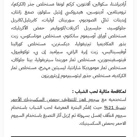
أزاديراشتا، سكوالين، ألانتوين، كركم لونغا مستخلص جذر (الكركم)،
تروميثامين، أدينوسين، هيدروكسي إيثيل سلولوز، صمغ زانثان،
إيديتات ثنائي الصوديوم، سوربيتان أوليات، كابريليل/كابريل
جلوكوسيد، جليسيريل أكريلات/كوبوليمر حمض الأكريليك،
مستخلص أوراق أوسيموم سانكتوم، مستخلص موناسكوس، زيت
بذور المكاديميا تيرنيفوليا، ديكسترين، مستخلص كورالينا
أوفيسيناليس، زيت إبرة الراعي، سيراميد إن بي، توكوفيرول،
فيتوسفينجوزين، مستخلص ثمار موريندا سيتريفوليا، بيتا جلوكان،
مستخلص ثمار مومورديكا شارانتيا، ليسيثين مهدرج، مستخلص ثمار
الكركديه، مستخلص جذور ليثوسبيرموم إريثروريزون
لمكافحة مثالية لحب الشباب :
استخدميه مع
سيروم مُعزز للتنظيف بحمض السكسينيك الأحمر
بنسبة 21%
حيث يُقشّر البشرة المعرضة لحب الشباب باستخدام
سيروم مُنظّف يُغسل بسهولة ثم يُزيل آثار التصبغ باستخدام السيروم
الاحمر بحمض السكسينيك.