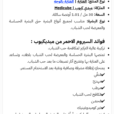
نوع المنتج:
العناية
|
العناية بالوجه
الماركة:
ميدي كيوب | Medicube
السعة:
30 مل / 1.01 أونصة سائلة.
نوع البشرة:
مناسب لجميع أنواع البشرة حتى البشرة الحساسة
والمعرضة لحب الشباب.
فوائد السيروم الاحمر من ميديكيوب :
تركيبة عالية التركيز لمكافحة حب الشباب.
تمتصها البشرة الحساسة والمعرضة لحب الشباب بلطف، وتساعد
على العناية بها وتفتيح آثار تصبغات ما بعد حب الشباب.
يمنحكِ إطلالة مشرقة وصافية ونقية بعد الاستخدام المستمر.
✔️مُنقّي
✔️مهدئ
✔️مرطب
✔️مُكافح لحب الشباب
✔️مُحسّن
✔️غير كوميدوغينيك