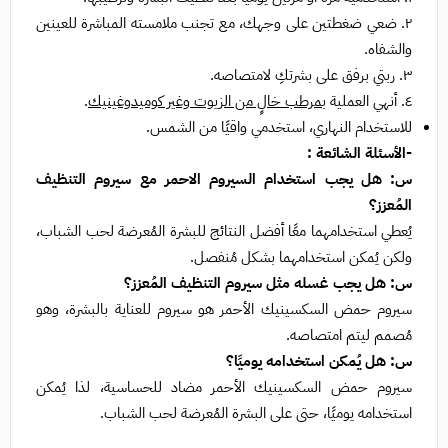
٢. ضعي ضغطتين على وجهك، مع تجنب ملامسته المباشرة للعينين
والشفاه.
٣. ربتي برفق على بشرتكِ لامتصاصه.
٤. أنهي العملية ب
مرطب خالٍ من الزيوت وغير كوميدوغينيك
.
للاستخدام النهاري، استخدمي واقيًا من الشمس.
-الأسئلة الشائعة :
س: هل يجب استخدام السيروم الاحمر مع سيروم التنظيف
المُعزز؟
يُعطي استخدامهما معًا أفضل النتائج للبشرة المُعرضة لحب الشباب،
ولكن يُمكن استخدامهما بشكل مُنفصل.
س: هل يجب غسله مثل سيروم التنظيف المُعزز؟
سيروم حمض السكسينيك الأحمر هو سيروم للعناية بالبشرة، وهو
مُصمم ليتم امتصاصه.
س: هل يُمكن استخدامه يوميًا؟
سيروم حمض السكسينيك الأحمر مضاد للحساسية، لذا يُمكن
استخدامه يوميًا، حتى على البشرة المُعرضة لحب الشباب.