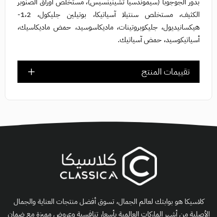
بذور الجوجوبا (سيموندسيا تشينينسيس)، مستخلص أوراق الصنوبر
الكثيف، مستخلص سنتيلا آسياتيكا، بوتيلين جليكول، 1،2-
هيكسانيديول، جليكوبروتينات، ماديكاسوسيد، حمض ماديكاسيك،
أسياتيكوسيد، حمض آسياتيك.
تقييمات المنتج
كلاسيكا هو بوابتك لعالم الجمال، تسوق أفضل منتجات العناية والجمال
الأصلية من أشهر الماركات العالمية بأسعار تنافسية وعروض مميزة مع ضمان