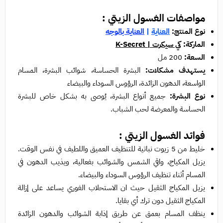
مواصفات الغسول الزيتي :
نوع المنتج:
العناية
|
العناية بالوجه
الماركة:
كي سيكرت | K-Secret
السعة:
200 مل
يستهدف مشكلات:
البشرة الحساسة، شوائب البشرة، المسام
الواسعة، الدهون الزائدة، الرؤوس السوداء والبيضاء
نوع البشرة:
جميع أنواع البشرة، يُوصى به بشكل خاص للبشرة
الحساسة والمعرضة لحب الشباب.
فوائد الغسول الزيتي :
خليط من 5 زيوت نباتية للتنظيف العميق واللطيف في نفس الوقت.
يزيل المكياج، واقي الشمس والشوائب بفعالية، ويذيب الدهون في
المسام أثناء تنظيف الرؤوس السوداء والبيضاء.
يزيل المكياج الثقيل حيث ان الاستحلاب الفوري يساعد على إزالة
المكياج الثقيل دون ترك أي بقايا.
ينظف المسام بعمق عن طريق إذابة الشوائب والدهون الزائدة