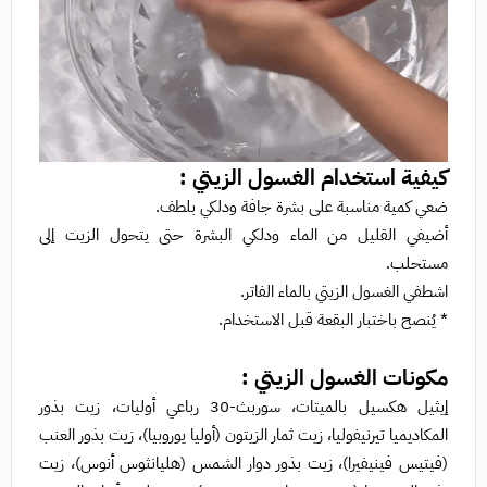
كيفية استخدام الغسول الزيتي :
ضعي كمية مناسبة على بشرة جافة ودلكي بلطف.
أضيفي القليل من الماء ودلكي البشرة حتى يتحول الزيت إلى
مستحلب.
اشطفي الغسول الزيتي بالماء الفاتر.
* يُنصح باختبار البقعة قبل الاستخدام.
مكونات الغسول الزيتي :
إيثيل هكسيل بالميتات، سوربث-30 رباعي أوليات، زيت بذور
المكاديميا تيرنيفوليا، زيت ثمار الزيتون (أوليا يوروبيا)، زيت بذور العنب
(فيتيس فينيفيرا)، زيت بذور دوار الشمس (هليانثوس أنوس)، زيت