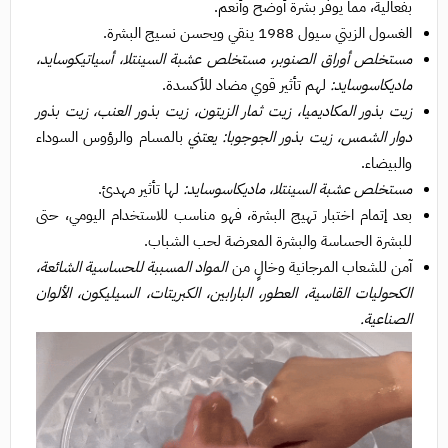
بفعالية، مما يوفر بشرة أوضح وأنعم.
الغسول الزيتي سيول 1988 ينقي ويحسن نسيج البشرة.
مستخلص أوراق الصنوبر، مستخلص عشبة السينتلا، أسياتيكوسايد،
ماديكاسوسايد:
لهم تأثير قوي مضاد للأكسدة.
زيت بذور المكاديميا، زيت ثمار الزيتون، زيت بذور العنب، زيت بذور
دوار الشمس، زيت بذور الجوجوبا: يعتني
بالمسام والرؤوس السوداء
والبيضاء.
مستخلص عشبة السينتلا، ماديكاسوسايد:
لها تأثير مهدئ.
بعد إتمام اختبار تهيج البشرة، فهو مناسب للاستخدام اليومي، حتى
للبشرة الحساسة والبشرة المعرضة لحب الشباب.
آمن للشعاب المرجانية وخالٍ من
المواد المسببة للحساسية الشائعة،
الكحوليات القاسية، العطور، البارابين، الكبريتات، السيليكون، الألوان
الصناعية.