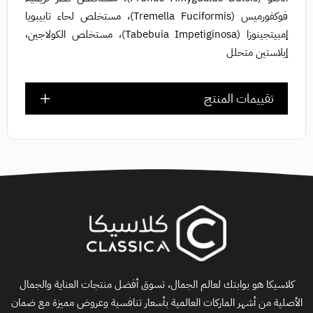
فوكفورميس (Tremella Fuciformis)، مستخلص لحاء تابيبويا
إمبيتجينوزا (Tabebuia Impetiginosa)، مستخلص الكولاجين،
إيلاستين متحلل
تقييمات المنتج
كلاسيكا هو بوابتك لعالم الجمال، تسوق أفضل منتجات العناية والجمال
الأصلية من أشهر الماركات العالمية بأسعار تنافسية وعروض مميزة مع ضمان