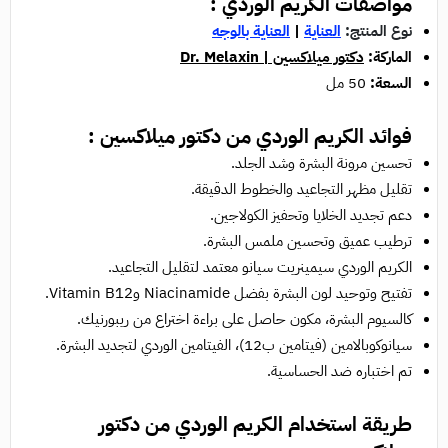
مواصفات الكريم الوردي :
نوع المنتج:
العناية
|
العناية بالوجه
الماركة:
دكتور ميلاكسين | Dr. Melaxin
السعة:
50 مل
فوائد الكريم الوردي من دكتور ميلاكسين :
تحسين مرونة البشرة وشد الجلد.
تقليل مظهر التجاعيد والخطوط الدقيقة.
دعم تجديد الخلايا وتحفيز الكولاجين.
ترطيب عميق وتحسين ملمس البشرة.
الكريم الوردي سيمينريت سيانو معتمد لتقليل التجاعيد.
تفتيح وتوحيد لون البشرة بفضل Niacinamide وVitamin B12.
كالسيوم البشرة، مكون حاصل على براءة اختراع من ريبورنيك.
سيانوكوبالامين (فيتامين ب12)، الفيتامين الوردي لتجديد البشرة.
تم اختباره ضد الحساسية.
طريقة استخدام الكريم الوردي من دكتور