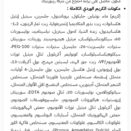
مكون حاصل على براءة اختراع من شركة ريبورنيك
مكونات الكريم الوردي الكاملة :
[كريم] ماء، بوتيلين جليكول، بروبانديول، جلسرين، سيتيل إيثيل
هكسانوات، زيت بذور المكاديميا إنتجريفوليا، زيت ثمار الزيتون، 1،2-
هكسانيديول، زبدة الشيا، كحول سيتريل، نياسيناميد، بوليسوربات
60، سيكلوبنتاسيلوكسان، ميثيل هيدروجينيتد روزينات، سوربيتان
ستيرات، جليسيريث-26، جليسريل ستيرات، ستيرات PEG-100،
سيكلوهيكساسيلوكسان، كوبوليمر أكريلويل ثنائي ميثيل تورات
الأمونيوم/VP، زيت جوز الهند، ليسيثين مهدرج، بولي أكريلات-13،
بولي إيزوبوتين، إيثيل هكسيل جليسرين، بولي جليسريل-4 أوليات،
متحلل إسفنجة، مستخلص غاردينيا فلوريدا المتحلل، مستخلص
الشعير المتحلل، أدينوزين، مستخلص البنفسج ثلاثي الألوان المتحلل،
سيانوكوبالامين، بوليسوربات 20، ثنائي صوديوم EDTA، سوربيتان
إيزوستيرات، هيالورونات الصوديوم، جليسيروفوسفات الصوديوم،
بولي أكريلويل ثنائي ميثيل تورات الأمونيوم، حمض الهيالورونيك،
حمض الهيالورونيك المتحلل، أسبارتات البوتاسيوم والمغنيسيوم،
غلوكونات الكالسيوم، غلوكونات المغنيسيوم، مستخلص فاكهة اللوز
الحلو (Prunus Amygdalus Dulcis)، مستخلص فطر تريميلا