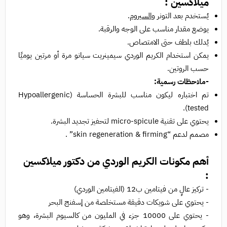
ميلاكسين :
يُستخدم بعد التونر و
السيروم
.
يوضع مقدار مناسب على الوجه والرقبة.
يُدلك بلطف حتى الامتصاص.
يمكن استخدام الكريم الوردي سيمينريت سيانو مرة أو مرتين يوميًا
حسب الروتين.
-ملاحظات رسمية:
تم اختباره ليكون مناسب للبشرة الحساسة (Hypoallergenic
tested).
يحتوي على تقنية micro-spicule لتحفيز تجديد البشرة.
مصمم لدعم “skin regeneration & firming” .
أهم مكونات الكريم الوردي من دكتور ميلاكسين
:
- تركيز عالٍ من فيتامين ب12 (الفيتامين الوردي)
- يحتوي على شويكات دقيقة مستخلصة من إسفنج البحر
- يحتوي على 10000 جزء في المليون من كالسيوم البشرة، وهو