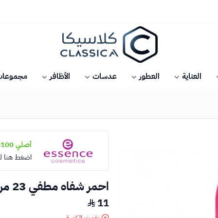
كلاسيكا
العناية
العطور
عدسات
الأظافر
مجموعات 
أصلي 100%
اضغط هنا ل
احمر شفاه مطفي 23 من ايسنس
11