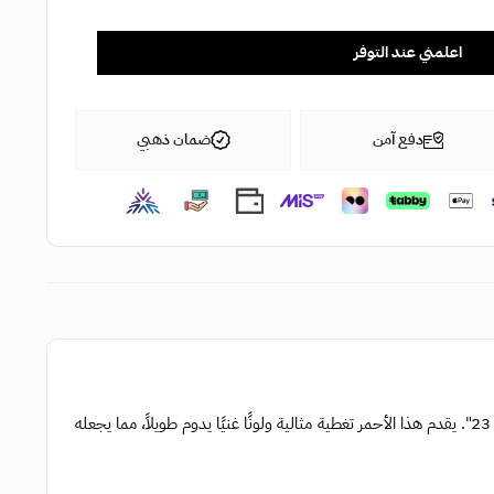
اعلمني عند التوفر
دفع آمن
ضمان ذهبي
احصلي على أحمر شفاه مطفي يجمع بين الأناقة والجمال مع "ايسنس - احمر شفاه مطفي 23". يقدم هذا الأحمر تغطية مثالية ولونًا غنيًا يدوم طويلاً، مما يجعله