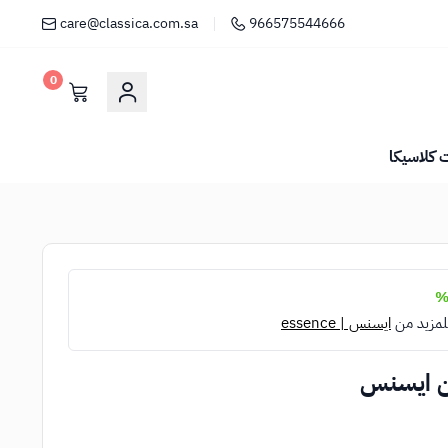
care@classica.com.sa
966575544666
0
كلاسيكا
لمزيد من
ايسنس | essence