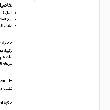
تفاصيل اح
الماركة:
اي
نوع المنت
اللون:
الل
مميزات اح
تركيبة مط
ثبات عالي
سهولة ال
طريقة 
تطبيقه مب
مكونات اح