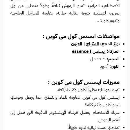
الاصطناعية الدرامية، تمنح الرموش كثافةً وطولاً مذهلين من اول
تمريرة، لتعطيك نتيجة مثالية جذابة، مقاومة للعوامل الخارجية
وتدوم طويلا ..
مواصفات ايسنس كول مي كوين :
نوع المنتج:
المكياج
|
العيون
الماركة:
ايسنس | essence
الحجم:
11.5 مل
اللون:
أسود
مميزات
ايسنس كول مي كوين :
تمنح رموشكِ مظهراً أطول وكثافة رائعة.
ايسنس كول مي كوين مقاومة للماء والتلطخ، مما يجعل رموشكِ
تبدو أطول وأكثر كثافة.
سهلة الاستخدام بفضل فرشاة الإيلاستومر الدقيقة التي تصل إلى
أقصر الرموش.
تمنحكِ لمسة نهائية تدوم طويلاً.