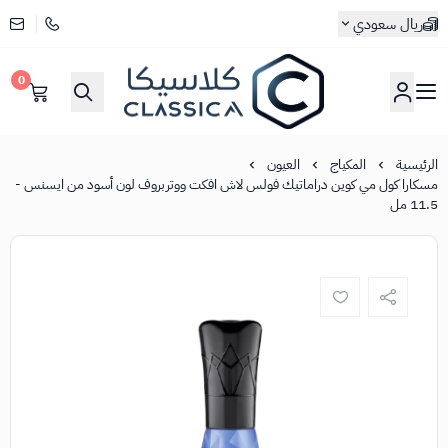
ريال سعودي
0
كلاسيكا
الرئيسية
المكياج
العيون
مسكارا كول مي كوين دراماتيك فولس لاش افكت ووتربروف لون أسود من ايسنس -
11.5 مل