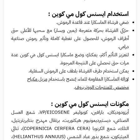
استخدام
ايسنس كول مي كوين :
ضعي فرشاة الماسكارا عند قاعدة الرموش.
حرّكي الفرشاة بحركة متعرجة (يمين ويسار) مع سحبها للأعلى حتى
أطراف الرموش، للحصول على تغطية كاملة وتأثير رموش صناعية
درامي.
لتعزيز التأثير أكثر، يمكنكِ وضع ماسكارا ايسنس كول مي كوين عدة
مرات حتى تحصلي على النتيجة المرجوة.
يمكن استخدام طرف الفرشاة بلطف على الرموش السفلية.
لإزالة الماسكارا المقاومة للماء، يُنصح باستخدام
مزيل مكياج
مخصص للمنتجات الووتربروف
.
مكونات
ايسنس كول مي كوين :
أيزودوديكان، بارافين، كوبوليمر VP/EICOSENE، شمع العسل
الصناعي، ديستيرديمونيوم هيكتوريت، برتقال مهدرج بنتايريثريتيل،
التلك، شمع الكرنوبا (COPERNICIA CERFERA CERA)، ثنائي
الميثيكون، شمع بذور عباد الشمس (HELIANTHUS ANNUUS)،