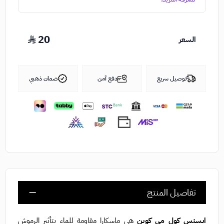
20
السعر
توصيل سريع
دفع آمن
ضمان ذهبي
تفاصيل المنتج
ايسنس كول مي كوين
هي ماسكارا مقاومة للماء بتأثير الرموش