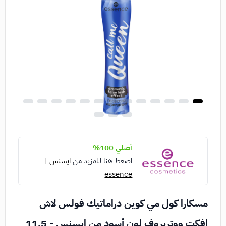
أصلي 100%
اضغط هنا للمزيد من
ايسنس |
essence
مسكارا كول مي كوين دراماتيك فولس لاش
افكت ووتربروف لون أسود من ايسنس - 11.5