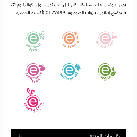
بولي بيوتين، ماء، سيليكا، كابريليل جليكول، بولي كواتيرنيوم-7،
فينوكسي إيثانول، بنزوات الصوديوم، CI 77499 (أكاسيد الحديد).
تقييمات المنتج