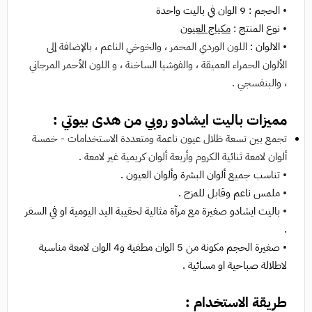
• ا
لحجم : 9 الوان في باليت واحدة
•
نوع المنتج :
مكياج العيون
•
الالوان :
اللون الوردي المحمر ، والخوخي الناعم ، بالإضافة إلى
الألوان الحمراء العميقة ، والفوشيا الساخنة ، و اللون الأحمر المرجاني
، والبنفسجي .
مميزات باليت ايشادو روبي من هدى بيوتي :
تجمع بين تسعة ظلال عيون ناعمة ومتعددة الاستخدامات - خمسة
ألوان لامعة ثنائية الكروم وأربعة ألوان كريمية غير لامعة .
• ت
ناسب جميع ألوان البشرة وألوان العيون .
• م
لمس ناعم وقابل للمزج .
•
باليت ايشادو صغيرة مع مرآة مثالية لحقيبة اليد اليومية او في السفر
.
•
صغيرة الحجم مكونة من 5 الوان مطفية و4 الوان لامعة مناسبة
لاطلالة صباحية او مسائية .
طريقة الاستخدام :