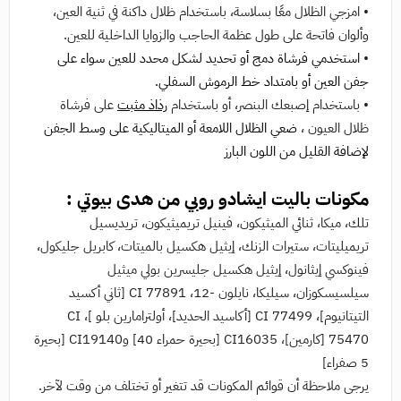
• امزجي الظلال معًا بسلاسة، باستخدام ظلال داكنة في ثنية العين،
وألوان فاتحة على طول عظمة الحاجب والزوايا الداخلية للعين.
•
استخدمي فرشاة دمج أو تحديد لشكل محدد للعين سواء على
جفن العين أو بامتداد خط الرموش السفلي.
• باستخدام إصبعك البنصر، أو باستخدام
رذاذ مثبت
على فرشاة
ظلال العيون ،
ضعي الظلال اللامعة أو الميتاليكية على وسط الجفن
لإضافة القليل من اللون البارز
مكونات باليت ايشادو روبي من هدى بيوتي :
تلك، ميكا، ثنائي الميثيكون، فينيل تريميثيكون، تريديسيل
تريميليتات، ستيرات الزنك، إيثيل هكسيل بالميتات، كابريل جليكول،
فينوكسي إيثانول، إيثيل هكسيل جليسرين بولي ميثيل
سيلسيسكوزان، سيليكا، نايلون -12، CI 77891 [ثاني أكسيد
التيتانيوم]، CI 77499 [أكاسيد الحديد]، أولترامارين بلو ]، CI
75470 [كارمين]، CI16035 [بحيرة حمراء 40] وCI19140 [بحيرة
5 صفراء]
يرجى ملاحظة أن قوائم المكونات قد تتغير أو تختلف من وقت لآخر.