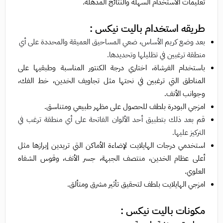
تعليمات الاستخدام السهلة والنتائج المذهلة.
طريقه استخدام
باليت نيكس
:
بعد وضع كريم الأساس، ضعي المساحيق العميقة والمحددة على أي
منطقة ترغبين في تظليلها وتحديدها.
باستخدام الفرشاة، اختاري درجة الكنتور المناسبة وطبقيها على
المناطق التي ترغبين في نحتها مثل تجاويف الخدين، خط الفك،
وجوانب الأنف.
امزجي البودرة بلطف للحصول على مظهر طبيعي ومتناسق.
قم بعد ذلك بتطبيق أحد الألوان الفاتحة على أي منطقة ترغب في
التركيز عليها.
استخدمي درجات الهايلايت لإضاءة الأماكن التي تريدين إبرازها مثل
أعلى عظام الخدين، منتصف الجبهة، جسر الأنف، وقوس الشفاه
العلوي.
امزجي الهايلايت بلطف لتحقيق تأثير مشرق ومتألق.
مكونات
باليت نيكس
: