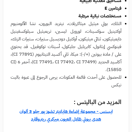
مساحيق معدنية طبيعية
فيتامين E
مستخلصات نباتية مرطبة
التلك، بولي ميثيل ميثاكريلات، نيتريد البورون، نشا الألومنيوم
أوكتينيل سوكسينات، لورويل ليسين، تريميثيل سيلوكسفينيل
دايميثيكون، ثنائي ميثيكون، أوكتيل دوديسيل ستيرات، ستيرات الزنك،
فينوكسي إيثانول، كابريليل جليكول، أسيتات توكوفيرل. قد يحتوي
على / مادة بيوتين (+/-): ميكا، ثاني أكسيد التيتانيوم (CI 77891)،
أكاسيد الحديد (CI 77491، CI 77492، CI 77499)، أحمر 6 (CI
15850).
للحصول على أحدث قائمة المكونات، يرجى الرجوع إلى عبوة باليت
نيكس
المزيد من الباليتس :
ايسنس - مجموعة إضاءة هايلايتر تشوز يور جلو 3 ألوان
هدى بيوتي ظلال العيون ميركري ريتروقارد