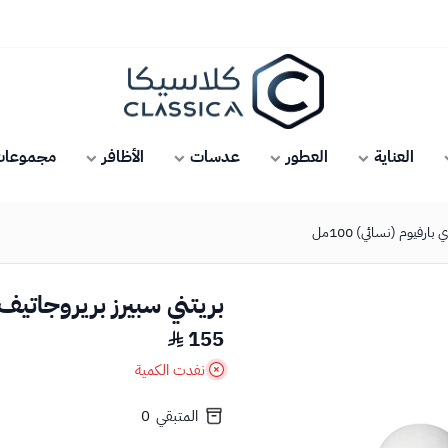
كلاسيكا
العناية
العطور
عدسات
الأظافر
مجموعات 
ارفيوم (نسائي) 100مل
بريتني سبيرز بريروجاتيف اي
155
نفدت الكمية
المتبقي
0