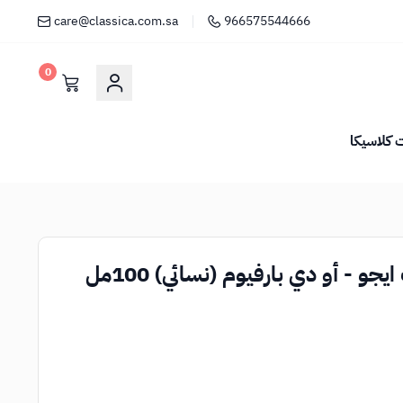
care@classica.com.sa
966575544666
0
كلاسيكا
جو - أو دي بارفيوم (نسائي) 100مل