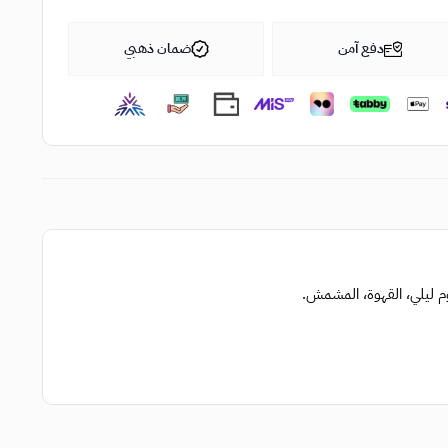
دفع آمن
ضمان ذهبي
م ليلي، القهوة، المشمش.