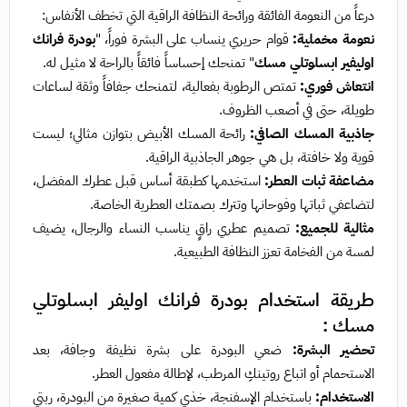
درعاً من النعومة الفائقة ورائحة النظافة الراقية التي تخطف الأنفاس:
نعومة مخملية:
قوام حريري ينساب على البشرة فوراً، "
بودرة فرانك
اوليفير ابسلوتلي مسك
" تمنحك إحساساً فائقاً بالراحة لا مثيل له.
انتعاش فوري:
تمتص الرطوبة بفعالية، لتمنحك جفافاً وثقة لساعات
طويلة، حتى في أصعب الظروف.
جاذبية المسك الصافي:
رائحة المسك الأبيض بتوازن مثالي؛ ليست
قوية ولا خافتة، بل هي جوهر الجاذبية الراقية.
مضاعفة ثبات العطر:
استخدمها كطبقة أساس قبل عطرك المفضل،
لتضاعفي ثباتها وفوحانها وتترك بصمتك العطرية الخاصة.
مثالية للجميع:
تصميم عطري راقٍ يناسب النساء والرجال، يضيف
لمسة من الفخامة تعزز النظافة الطبيعية.
طريقة استخدام بودرة فرانك اوليفر ابسلوتلي
مسك :
تحضير البشرة:
ضعي البودرة على بشرة نظيفة وجافة، بعد
الاستحمام أو اتباع روتينكِ المرطب، لإطالة مفعول العطر.
الاستخدام:
باستخدام الإسفنجة، خذي كمية صغيرة من البودرة، ربتي