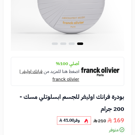
أصلي 100%
اضغط هنا للمزيد من
فرانك اوليفر |
franck olivier
بودرة فرانك اوليفر للجسم ابسلوتلي مسك -
200 جرام
169
وفر
41.00
210
متوفر