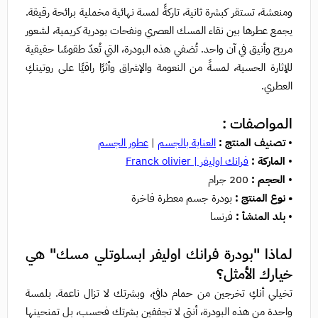
ومنعشة، تستقر كبشرة ثانية، تاركةً لمسة نهائية مخملية برائحة رقيقة.
يجمع عطرها بين نقاء المسك العصري ونفحات بودرية كريمية، لشعور
مريح وأنيق في آن واحد. تُضفي هذه البودرة، التي تُعدّ طقوسًا حقيقية
للإثارة الحسية، لمسةً من النعومة والإشراق وأثرًا راقيًا على روتينكِ
العطري.
المواصفات :
•
تصنيف المنتج :
العناية بالجسم
|
عطور الجسم
•
الماركة :
فرانك اوليفر | Franck olivier
•
الحجم :
200 جرام
• نوع المنتج :
بودرة جسم معطرة فاخرة
•
بلد المنشأ :
فرنسا
لماذا "بودرة فرانك اوليفر ابسلوتلي مسك" هي
خيارك الأمثل؟
تخيلي أنكِ تخرجين من حمام دافئ، وبشرتك لا تزال ناعمة. بلمسة
واحدة من هذه البودرة، أنتي لا تجففين بشرتك فحسب، بل تمنحينها