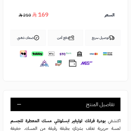
169
السعر
210
توصيل سريع
دفع آمن
ضمان ذهبي
تفاصيل المنتج
اكتشفي
بودرة فرانك اوليفير ابسلوتلي مسك المعطرة للجسم
لمسة حريرية تغلف بشرتكِ بطبقة رقيقة من المسك. خفيفة