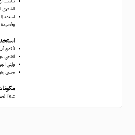
تناسب أي 
الشعري ل
تستمد إل
وقصيدة ل
استخدا
تأكدي أن
افتحي عبو
وزّعي الب
تجنبي رش 
مكونات
Talc (مسحوق تالك)، Corn Starch (نشا الذرة)، Fragrance (عطر)، Magnesium Carbonate (كربونات المغنيسيوم)، Silica (السيليكا).