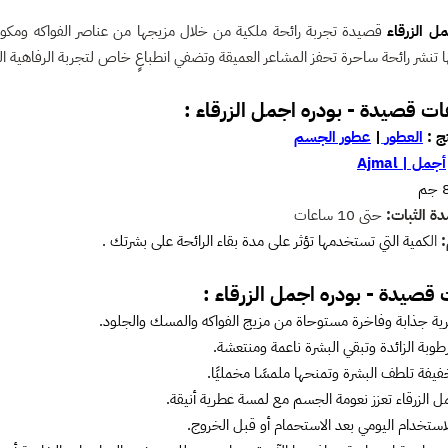
ل الزرقاء
قصيدة تجربة رائحة ملكية من خلال مزيجها من عناصر الفواكه ومكون
ها تنشر رائحة ساحرة تحفز المشاعر العميقة وتضفي انطباعٍ خاص لتجربة الرفاهية 
ت قصيدة - بودره اجمل الزرقاء :
ج :
العطور
|
عطور الجسم
أجمل | Ajmal
دة الثبات:
حتى 10 ساعات
ال
كمية التي تستخدمها تؤثر على مدة بقاء الرائحة على بشرتك .
 قصيدة - بودره اجمل الزرقاء :
ية جذابة وفاخرة مستوحاة من مزيج الفواكه والمسك والجلود.
وبة الزائدة وتبقي البشرة ناعمة ومنتعشة.
خفيفة تلطف البشرة وتمنحها ملمسًا مخمليًا.
ل الزرقاء
تعزز نعومة الجسم مع لمسة عطرية أنيقة.
استخدام اليومي بعد الاستحمام أو قبل الخروج.