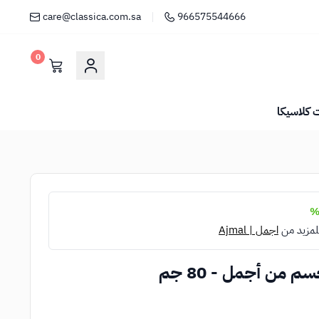
care@classica.com.sa
966575544666
0
كلاسيكا
لمزيد من
اجمل | Ajmal
 من أجمل - 80 جم