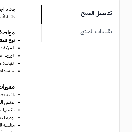
بودره اجم
تفاصيل المنتج
دائمة لأن
تقييمات المنتج
مواصفا
نوع المنت
الماركة :
الوزن:
80 جم
الثبات: م
استخدام:
مميزات
رائحة عطر
تمتص الرط
تركيبتها 
بودره اجم
مناسبة لل