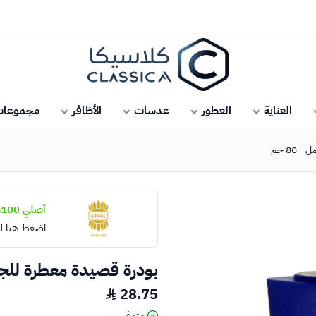
كلاسيكا
العناية
العطور
عدسات
الأظافر
مجموعات 
80 جم
أصلي 100%
اضغط هنا ل
بودرة قصيدة معطرة للجسم
28.75