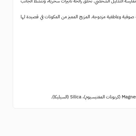
ممارسة التدليل الشخصي. تخلق رائحة تأثيرات سحرية، وتنشط الجانب
صوفية وعاطفية مزدوجة. المزيج المميز من المكونات في قصيدة لها