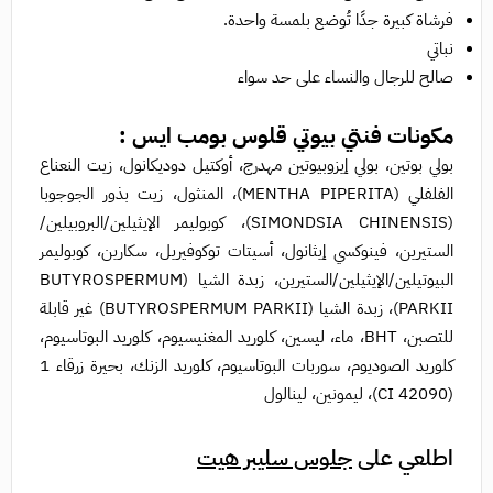
فرشاة كبيرة جدًا تُوضع بلمسة واحدة.
نباتي
صالح للرجال والنساء على حد سواء
مكونات فنتي بيوتي قلوس بومب ايس :
بولي بوتين، بولي إيزوبيوتين مهدرج، أوكتيل دوديكانول، زيت النعناع
الفلفلي (MENTHA PIPERITA)، المنثول، زيت بذور الجوجوبا
(SIMONDSIA CHINENSIS)، كوبوليمر الإيثيلين/البروبيلين/
الستيرين، فينوكسي إيثانول، أسيتات توكوفيريل، سكارين، كوبوليمر
البيوتيلين/الإيثيلين/الستيرين، زبدة الشيا (BUTYROSPERMUM
PARKII)، زبدة الشيا (BUTYROSPERMUM PARKII) غير قابلة
للتصبن، BHT، ماء، ليسين، كلوريد المغنيسيوم، كلوريد البوتاسيوم،
كلوريد الصوديوم، سوربات البوتاسيوم، كلوريد الزنك، بحيرة زرقاء 1
(CI 42090)، ليمونين، لينالول
اطلعي على
جلوس سليبر هيت