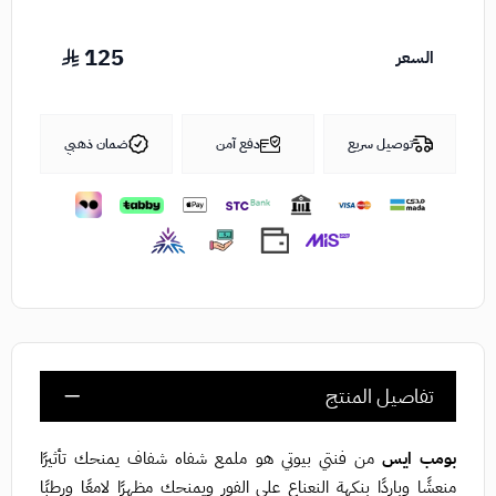
125
السعر
توصيل سريع
دفع آمن
ضمان ذهبي
تفاصيل المنتج
بومب ايس
من فنتي بيوتي هو ملمع شفاه شفاف يمنحك تأثيرًا
منعشًا وباردًا بنكهة النعناع على الفور ويمنحك مظهرًا لامعًا ورطبًا