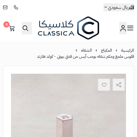
ريال سعودي
0
كلاسيكا
الرئيسية
المكياج
الشفاه
قلوس ملمع ومكبر شفاه بومب آيس من فنتي بيوتي - كولد هارتد