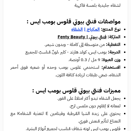
لشفاه جليدية بلمسة فاكهية
مواصفات فنتي بيوتي قلوس بومب ايس :
نوع المنتج:
المكياج
|
الشفاه
الماركة:
فنتي بيوتي | Fenty Beauty
التغطية:
من متوسطة إلى كاملة - وبدون شيمر.
الدرجة:
بومب ايس، كولد هارتد - كلير ،لونٌ مُناسبٌ للجميع
وزن العبوة:
9 مل / 0.3 أونصة.
الاستخدام:
استخدمي غلوس بومب وحده أو ضعيه فوق أحمر
الشفاه، ضعي طبقات لزيادة كثافة اللون.
مميزات فنتي بيوتي قلوس بومب ايس :
يجعل الشفاه تبدو أكثر امتلاءً على الفور.
لمعانه لا يُقاوم دون ملمس لزج.
يحتوي على زبدة الشيا المُرطبة وفيتامين E لتغذية الشفاهK مع
النعناع لتأثير مُنعش فوري.
قلوس بومب ايس لونه شفاف مُناسب لجميع أنواع البشرة.