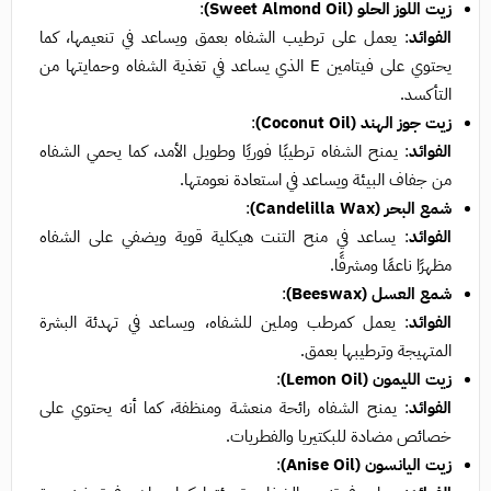
زيت اللوز الحلو (Sweet Almond Oil)
:
الفوائد
: يعمل على ترطيب الشفاه بعمق ويساعد في تنعيمها، كما
يحتوي على فيتامين E الذي يساعد في تغذية الشفاه وحمايتها من
التأكسد.
زيت جوز الهند (Coconut Oil)
:
الفوائد
: يمنح الشفاه ترطيبًا فوريًا وطويل الأمد، كما يحمي الشفاه
من جفاف البيئة ويساعد في استعادة نعومتها.
شمع البحر (Candelilla Wax)
:
الفوائد
: يساعد في منح التنت هيكلية قوية ويضفي على الشفاه
مظهرًا ناعمًا ومشرقًا.
شمع العسل (Beeswax)
:
الفوائد
: يعمل كمرطب وملين للشفاه، ويساعد في تهدئة البشرة
المتهيجة وترطيبها بعمق.
زيت الليمون (Lemon Oil)
:
الفوائد
: يمنح الشفاه رائحة منعشة ومنظفة، كما أنه يحتوي على
خصائص مضادة للبكتيريا والفطريات.
زيت اليانسون (Anise Oil)
: