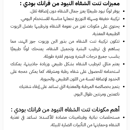
مميزات تنت الشفاه النيود من فرانك بودي :
يوفر لونًا نيود طبيعيًا يعزز جمال الشفاه دون إضافة ثقل.
تركيبة خفيفة وسهلة التوزيع تجعلها مناسبة للاستخدام اليومي.
يحتوي على مكونات تعزز من نعومة الشفاه وترطيبها بفضل الزيوت
الطبيعية المغذية.
تتكون تركيبة تنت الشفاه من بذور البن وزيوت جوز الهند، مما
يساهم في ترطيب البشرة وتجميل الشفاه، يمنحك لونًا طبيعيًا
يناسب جميع درجات البشرة ويدوم لفترة طويلة.
يعتبر مثالي لترطيب الشفاه بشكل طبيعي وزيادة جاذبيتها، يمكنك
استخدامه للحصول على شفاه رطبة ومشرقة، كما يمكن دمجه على
الخدود لإضافة لمسة من اللون الطبيعي والحيوية.
يتميز بخصائصه المرطبة والمغذية التي تساعد على إبقاء شفتيك
ناعمتين ومرنتين طوال اليوم.
أهم مكونات تنت الشفاه النيود من فرانك بودي :
مستخلصات نباتية وفيتامينات مضادة للأكسدة: تساعد في تغذية
الشفاه وحمايتها من التأثيرات الضارة للبيئة.