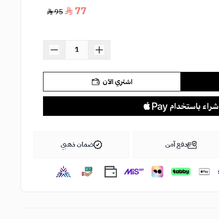
77
95
اشتري الآن
دفع آمن
ضمان ذهبي