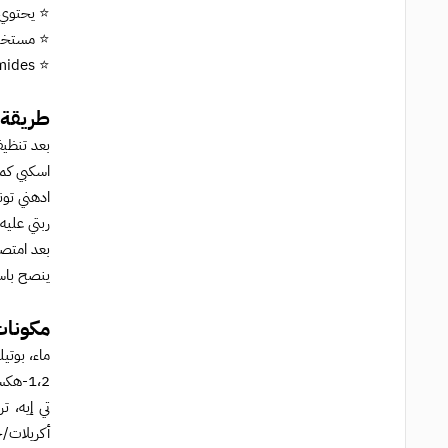
⭐ يحتوي ع
⭐ مستخلص 
⭐ Ceramides (السيراميد) بكثافة عالية تساعد في تقوية طبقة البشرة الواقيّة وحبس الرطوبة.
طريقة ا
بعد تنظي
اسكبي كمي
ادهني تونر
ربتي عليه
بعد امتصا
ينصح باست
مكونات 
تي إيه، ت
أكريلات/