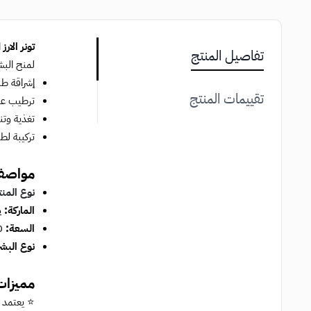
تونر الارز
ا
تفاصيل المنتج
لمنح البش
إشراقة طب
تقييمات المنتج
ترطيب عمي
تغذية وتن
تركيبة لط
مواصفات
نوع المن
الماركة:
د
السعة:
0
نوع البش
مميزات 
⭐ يعتمد على ماء نخالة 