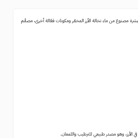
رة مصنوع من ماء نخالة الأرز المخمّر ومكونات فعّالة أخرى، مصمَّم