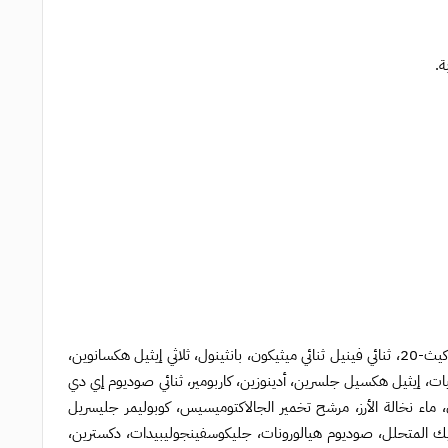
ماء، بوتيلين جليكول، جلسرين، بروبانديول، ثنائي بروبيلين جليكول، نياسيناميد، ميثيل جلوكيث-20، ثنائي فينيل ثنائي ميثيكون، بانثينول، ثلاثي إيثيل هكسانوين،
نيديول، بيتاين، هيدروكسي أسيتوفينون، ليسيثين مهدرج، بولي جليسريل-10 أوليات، إيثيل هكسيل جلسرين، أدينوزين، كاربومير، ثنائي صوديوم إي دي
 ماء نخالة الأرز، مرشح تخمير الجالاكتوميسيس، كوبوليمر جليسريل
ك المتحلل، صوديوم هيالورونات، جليكوسفينجوليبيدات، دكسترين،