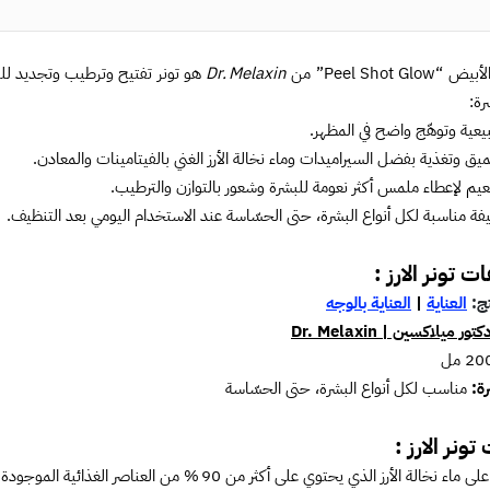
لأبيض “Peel Shot Glow” من
Dr. Melaxin
هو تونر تفتيح وترطيب وتجديد للبش
رة:
يعية وتوهّج واضح في المظهر.
ق وتغذية بفضل السيراميدات وماء نخالة الأرز الغني بالفيتامينات والمعادن.
عيم لإعطاء ملمس أكثر نعومة للبشرة وشعور بالتوازن والترطيب.
يفة مناسبة لكل أنواع البشرة، حتى الحسّاسة عند الاستخدام اليومي بعد التنظيف.
 تونر الارز :
تج:
العناية
|
العناية بالوجه
كتور ميلاكسين | Dr. Melaxin
20 مل
رة:
مناسب لكل أنواع البشرة، حتى الحسّاسة
تونر الارز :
الأرز الذي يحتوي على أكثر من 90 % من العناصر الغذائية الموجودة في الأرز، وهو مصدر طبيعي للترطيب واللمعان.