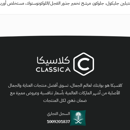
نتيلين جليكول، جلوكوز، مرشح تخمير جذور الفجل/اللوكونوستوك، مستخلص أوريزا سا
كلاسيكا هو بوابتك لعالم الجمال، تسوق أفضل منتجات العناية والجمال
الأصلية من أشهر الماركات العالمية بأسعار تنافسية وعروض مميزة مع
ضمان ذهبي لكل المنتجات
السجل التجاري
1009201837