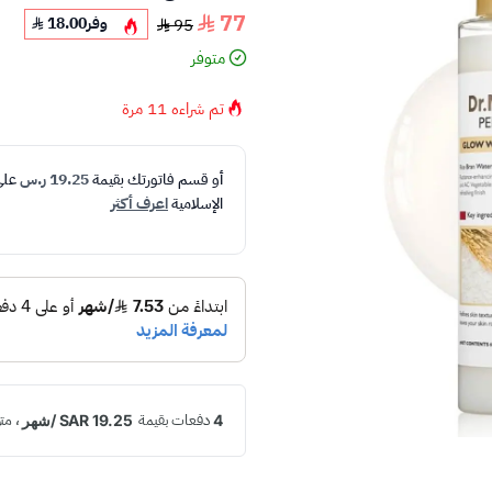
77
وفر
18.00
95
متوفر
تم شراءه
11
مرة
أو قسم فاتورتك بقيمة
19.25 ر.س
عل
الإسلامية
اعرف أكثر