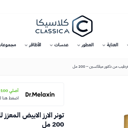
كلاسيكا
العناية
العطور
عدسات
الأظافر
مجموعات 
ترطيب من دكتور ميلاكسين – 200 مل
أصلي 100%
اضغط هنا ل
تونر الارز الابيض المعزز
200 مل