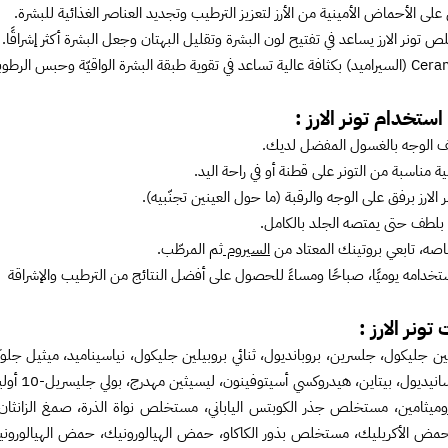
لى الأحماض الأمينية من الأرز لتعزيز الترطيب وتجديد العناصر الغذائية للبشرة.
تونر الارز يساعد في تفتيح لون البشرة وتقليل البهتان وجعل البشرة أكثر إشراقًا.
ستخدام تونر الارز :
ف الوجه بالغسول المفضل لديك.
ة مناسبة من التونر على قطنة أو في راحة اليد.
 الارز برفق على الوجه والرقبة (ما حول العينين تجنّبيه).
 بلطف حتى يمتصه الجلد بالكامل.
صه، تابعي بروتينك المعتاد من
السيروم
ثم المرطّب.
خدامه يوميًا، صباحًا ومساءً للحصول على أفضل النتائج من الترطيب والإشراقة
تونر الارز :
1،2-هكسا
روميثامين، مستخلص جذر الكوبتس الياباني، مستخلص نواة الذرة، صمغ الزانثان،
حمض الأكريليك، مستخلص بذور الكاكاو، حمض الهيالورونيك، حمض الهيالوروني