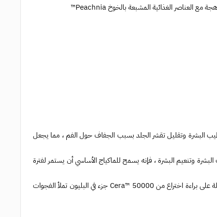
لعناصر الغذائية المشبعة بالخوخ Peachnia™
ام تقشير™ ذوبان الخوخ على ترطيب البشرة وتقليل تقشر الجلد بسبب الجفاف حول الفم ، مما يجعل
Peach Melting Pe™ الذي يساعد على ترطيب البشرة وتنعيم البشرة ، فإنه يسمح للماكياج الأساسي أن يستمر لفترة
تونر انوا يساعد في الحفاظ على حاجز رطوبة البشرة عن طريق كبسولة سيراميد مخمرة حاصلة على براءة اختراع من Cera™ 50000 جزء في البليون تملأ الفجوات