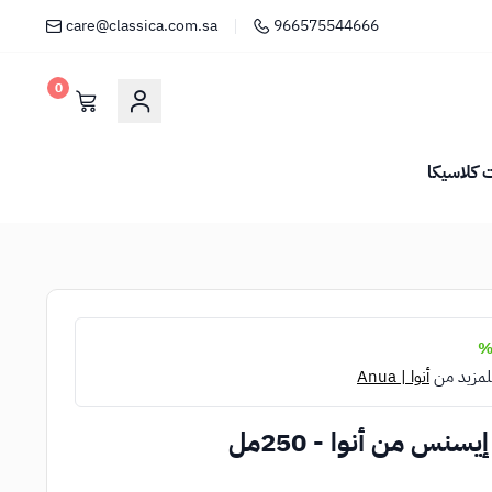
care@classica.com.sa
966575544666
0
كلاسيكا
لمزيد من
أنوا | Anua