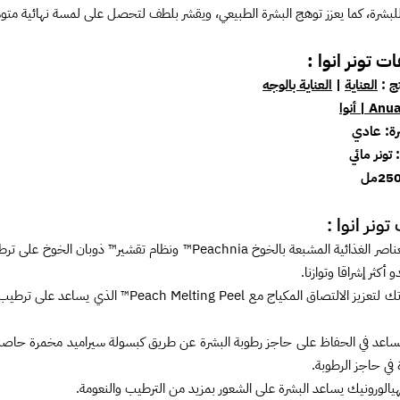
لبشرة، كما يعزز توهج البشرة الطبيعي، ويقشر بلطف لتحصل على لمسة نهائية متوهجة مع ا
ات
تونر انوا :
تج :
العناية
|
العناية بالوجه
Anu | أنوا
رة: عادي
تونر مائي
تونر انوا :
تساعد العناصر الغذائية المشبعة بالخوخ Peachnia™ ونظ
و أكثر إشراقا وتوازنا.
ينعم بشرتك لتعزيز الالتصاق المكياج مع el
في حاجز الرطوبة.
لورونيك يساعد البشرة على الشعور بمزيد من الترطيب والنعومة.