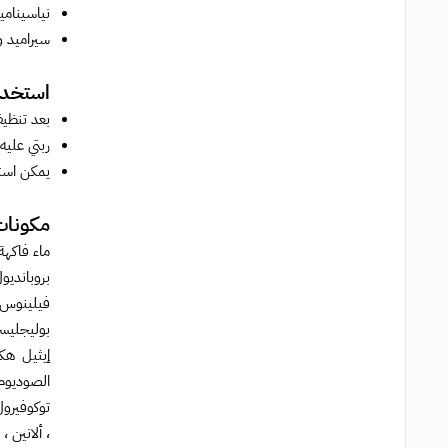
نياسيناميد وفيتامين
سيراميد و
استخدام
بعد تنظي
ربتي عليه
يمكن استخ
مكونات
بروباندي
فيلينوس 
الصوديوم،
توكوفيرو
، ألانين 