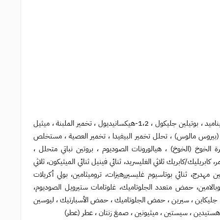
ماء فاكهة الخوخ (77٪) ، 2،3-بيوتانديول ، ماء ، جليسرين ، ثنائي بروبيلين جليكول ، نياسيناميد ، بوتيلين جليكول ، 1،2-هيكسانيديول ، تخمير الملبنة ، ميثيل
 (بيروس مالوس) ، تحلل تخمير البيفيدا ، تخمير العصية ، مستخلص
ة الخوخ (الخوخ) ، هيالورونات الصوديوم ، بروتين نباتي متحلل ،
، أكريلات/C10-30 ألكيل أكريليت كروسبوليمر، كابريليك/كابريك ثلاثي الغليسريد، ثنائي فينيل ثنائي الميثيكون، ثلاثي
لي جليسريل-10 ستيرات، أدينوزين، ليسيثين مهدرج، ثنائي بوتاسيوم غليسيررهيزات، تروميثامين، بولي أكريلات
نوكوبالامين، حمض متعدد الجلوتاميك، غلوتامات ستيرويل الصوديوم،
، جليكاين ، سيرين ، حمض الجلوتاميك ، حمض الأسبارتيك ، ليوسين
ين ، هستيدين ، سيستين ، ميثيونين ، صمغ زنتان ، عطر (عطر)