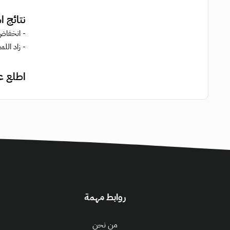
نتائج 
- انخفاض الج
- زاد اللمعان بنسبة 29.3٪ 
اطلع ع
روابط مهمة
من نحن