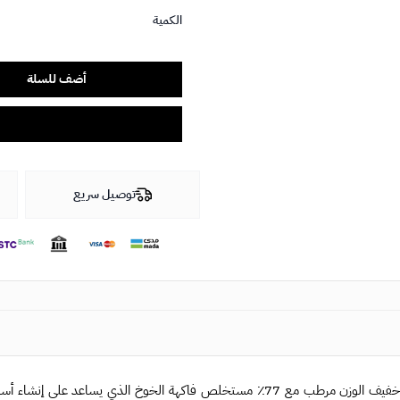
الكمية
أضف للسلة
توصيل سريع
خفيف الوزن مرطب مع 77٪ مستخلص فاكهة الخوخ الذي يساعد عل