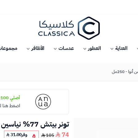
كلاسيكا
العناية
العطور
عدسات
الأظافر
مجموعات 
أصلي 100%
اضغط هنا ل
تونر بيتش 77% نياسين إيسنس من أنوا - 250مل
74
وفر
31.00
105