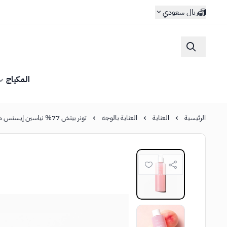
ريال سعودي
المكياج
الرئيسية
العناية
العناية بالوجه
تونر بيتش 77% نياسين إيسنس من أنوا - 250مل