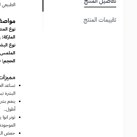
تفاصيل المنتج
الطبيعي ل
تقييمات المنتج
مواصف
نوع المن
الماركة:
a
نوع البش
الملمس: 
الحجم: 250مل
مميزات 
البشرة تبد
أطول..
الموجودة 
حمض الهيا