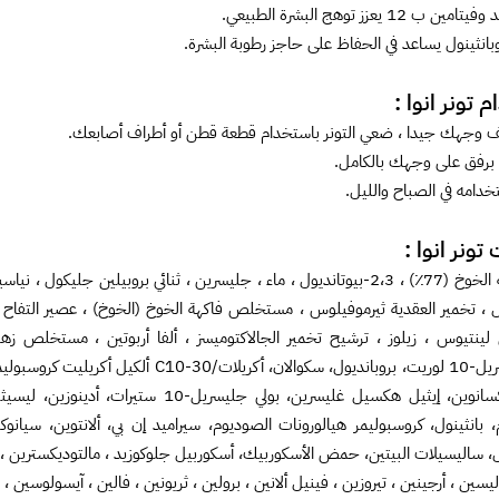
 ب 12 يعزز توهج البشرة الطبيعي.
بانثينول يساعد في الحفاظ على حاجز رطوبة البشرة.
 تونر انوا :
ف وجهك جيدا ، ضعي التونر باستخدام قطعة قطن أو أطراف أصابعك.
 برفق على وجهك بالكامل.
دامه في الصباح والليل.
تونر انوا :
ول ، تخمير العقدية ثيرموفيلوس ، مستخلص فاكهة الخوخ (الخوخ) ، عصير التفاح
لينتيوس ، زيلوز ، ترشيح تخمير الجالاكتوميسز ، ألفا أربوتين ، مستخلص زهر
بوليجليسريل-10 لوريت، بروبانديول، سكوالان
إيثيل هكسانوين، إيثيل هكسيل غليسرين، بو
 بانثينول، كروسبوليمر هيالورونات الصوديوم، سيراميد إن بي، ألانتوين، سيا
ل، ساليسيلات البيتين، حمض الأسكوربيك، أسكوربيل جلوكوزيد ، مالتوديكسترين 
، ليسين ، أرجينين ، تيروزين ، فينيل ألانين ، برولين ، ثريونين ، فالين ، آيسولوس