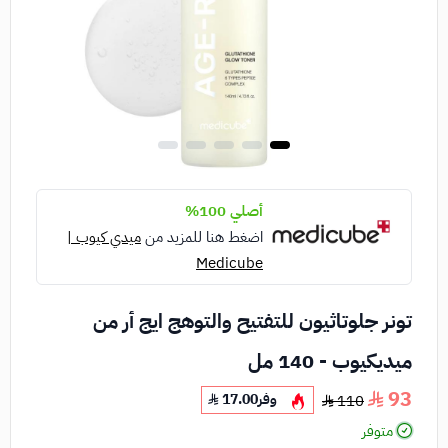
أصلي 100%
اضغط هنا للمزيد من
ميدي كيوب |
Medicube
تونر جلوتاثيون للتفتيح والتوهج ايج أر من
ميديكيوب - 140 مل
93
وفر
17.00
110
متوفر