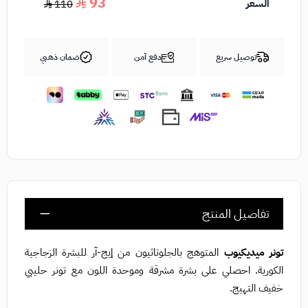
93
السعر
110
توصيل سريع
دفع آمن
ضمان ذهبي
تفاصيل المنتج
تونر ميديكيوب
المتوهج بالجلوتاثيون من إيج-آر للبشرة الزجاجية
الكورية. احصلي على بشرة مشرقة وموحدة اللون مع تونر حليبي
خفيف التهيج.