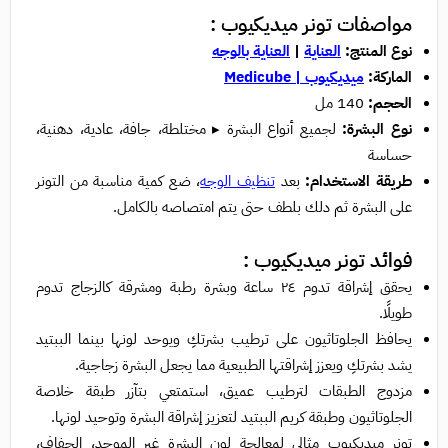
مواصفات
تونر ميديكيوب :
نوع المنتج:
العناية
|
العناية بالوجه
الماركة:
ميديكيوب | Medicube
الحجم:
140 مل
نوع البشرة:
لجميع أنواع البشرة ▸ مختلطة، جافة، عادية، دهنية،
حساسة
طريقة الاستخدام:
بعد
تنظيف الوجه
، ضع كمية مناسبة من التونر
على البشرة ثم دلك بلطف حتى يتم امتصاصه بالكامل.
فوائد تونر ميديكيوب :
يحقق إشراقة تدوم ٢٤ ساعة وبشرة رطبة ومشرقة كالزجاج تدوم
طويلًا.
يحافظ الجلوتاثيون على ترطيب بشرتكِ ويوحد لونها بينما الببتيد
يشد بشرتكِ ويعزز إشراقتها الطبيعية مما يجعل البشرة زجاجية.
مزدوج الطبقات لترطيب عميق، استمتعي بتآزر طبقة خلاصة
الجلوتاثيون وطبقة كريم الببتيد لتعزيز إشراقة البشرة وتوحيد لونها.
تونر ميديكيوب مثالي لمعالجة لون البشرة غير الموحد، الجفاف،