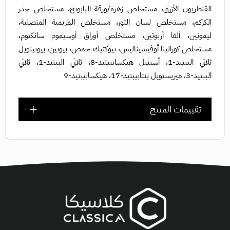
القنطريون الأزرق، مستخلص زهرة/ورقة البابونج، مستخلص جذر
الكركم، مستخلص لسان الثور، مستخلص المريمية المتصلبة،
ليمونين، ألفا أربوتين، مستخلص أوراق أوسيموم سانكتوم،
مستخلص كورالينا أوفيسيناليس، ثيوكتيك حمض، بيوتين، بيوتينويل
ثلاثي الببتيد-1، أسيتيل هيكسابيبتيد-8، ثلاثي الببتيد-1، ثلاثي
الببتيد-3، ميريستويل بنتابيبتيد-17، هيكسابيبتيد-9
تقييمات المنتج