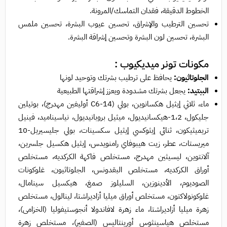
الخطوط الدقيقة، فقدان التماسك/المرونة.
تحسين الترطيب والإشراق، تحسين عيوب البشرة، تحسين ملمس
البشرة، تحسين لون البشرة وتحسين إشراقة البشرة.
مكونات تونر ميديكيوب :
الجلوتاثيون:
يحافظ على ترطيب بشرتك وتوحيد لونها
الببتيد:
يجعل بشرتك مشدودة ويعزز إشراقتها الطبيعية
ماء، ثلاثي إيثيل هكسانوين، بولي (C6-14 أوليفين مهدرج)، بوتيلين
جليكول، 1،2-هيكسانيديول، ميثيل بروبانيديول، نياسيناميد، فينيل
تريميثيكون، ثنائي إيثوكسي إيثيل سكسينات، بولي جليسيريل-10
ميريستات، عطر، زيت هيبوفاي رامنويدس، إيثيل هكسيل جلسرين،
آلانتوين، ليسيثين مهدرج، مستخلص فاكهة الكركديه، مستخلص
أوراق الكركديه، مستخلص البقدونس، الجلوتاثيون، غلوكونات
الصوديوم، الأدينوزين، السليلوز صمغ، هيكسيل سينامال،
غلوكونولاكتون، مستخلص أوراق ميليا أزاديراشتا، لينالول، مستخلص
زهرة ميليا أزاديراشتا، ماء زهرة لافاندولا أنجوستيفوليا (الخزامى)،
مستخلص هياسينثوس أورينتاليس (الصفير)، مستخلص زهرة