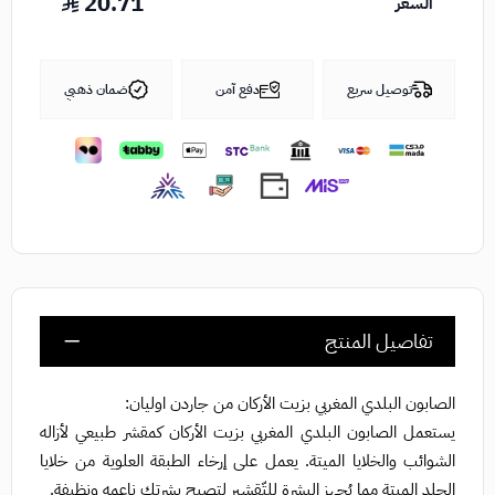
20.71
السعر
توصيل سريع
دفع آمن
ضمان ذهبي
تفاصيل المنتج
الصابون البلدي المغربي بزيت الأركان من جاردن اوليان:
يستعمل الصابون البلدي المغربي بزيت الأركان كمقشر طبيعي لأزاله
الشوائب والخلايا الميتة. يعمل على إرخاء الطبقة العلوية من خلايا
الجلد الميتة مما يُجهز البشرة للتّقشير لتصبح بشرتك ناعمه ونظيفة.