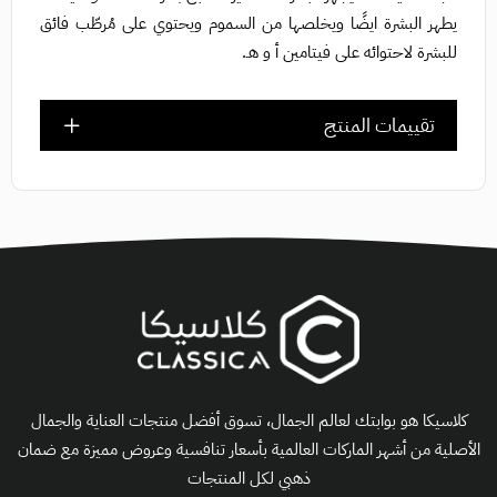
يطهر البشرة ايضًا ويخلصها من السموم ويحتوي على مُرطّب فائق
للبشرة لاحتوائه على فيتامين أ و هـ.
تقييمات المنتج
كلاسيكا هو بوابتك لعالم الجمال، تسوق أفضل منتجات العناية والجمال
الأصلية من أشهر الماركات العالمية بأسعار تنافسية وعروض مميزة مع ضمان
ذهبي لكل المنتجات