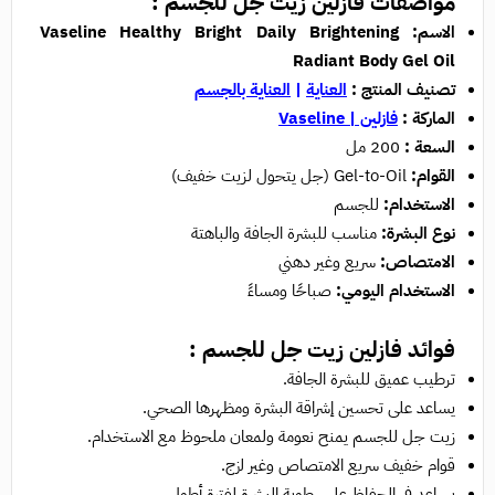
مواصفات فازلين زيت جل للجسم :
الاسم: Vaseline Healthy Bright Daily Brightening
Radiant Body Gel Oil
تصنيف المنتج :
العناية
|
العناية بالجسم
الماركة :
فازلين
| Vaseline
السعة :
200 مل
القوام:
Gel-to-Oil (جل يتحول لزيت خفيف)
الاستخدام:
للجسم
نوع البشرة:
مناسب للبشرة الجافة والباهتة
الامتصاص:
سريع وغير دهني
الاستخدام اليومي:
صباحًا ومساءً
فوائد فازلين زيت جل للجسم :
ترطيب عميق للبشرة الجافة.
يساعد على تحسين إشراقة البشرة ومظهرها الصحي.
زيت جل للجسم يمنح نعومة ولمعان ملحوظ مع الاستخدام.
قوام خفيف سريع الامتصاص وغير لزج.
يساعد في الحفاظ على رطوبة البشرة لفترة أطول.