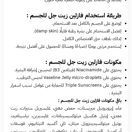
طريقة استخدام فازلين زيت جل للجسم :
يُوضع على الجسم بالكامل بعد الاستحمام.
يُفضل الاستخدام على بشرة رطبة قليلًا (damp skin).
يُدلك بلطف حتى الامتصاص الكامل.
يُستخدم مرتين يوميًا (صباحًا ومساءً) للحصول على أفضل نتيجة.
مكونات فازلين زيت جل للجسم :
يحتوي على Niacinamide (فيتامين B3) لتحسين إشراقة البشرة.
يحتوي على Vaseline Jelly micro-droplets لحبس الترطيب.
يحتوي على Triple Sunscreens للحماية من عوامل تسبب اسمرار
البشرة .
باقي مكونات فازلين زيت جل للجسم :
ماء، إيزوبروبيل ميريستات، حمض دهني، غليسيريل ستيرات، زيت
معدني، إيثيل هكسيل ميثوكسيسينامات، غليسيرين، نياسيناميد،
بوتيل ميثوكسيديبنزويل ميثان، ثاني أكسيد التيتانيوم، فوسفات
أسكوربيل الصوديوم، أسيتات توكوفيريل، غلوتاثيون، سيستين،