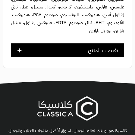
غليسين، فازلين، دايميثيكون، كاربومير، كحول سيتيل، عطر، ثلاثي
إيثانول أمين، هيدروكسيد البوتاسيوم، صوديوم PCA، هيدروكسيد
الألومنيوم، BHT، ثنائي صوديوم EDTA، فينوكسي إيثانول، ميثيل
بارابين، بروبيل بارابين
تقييمات المنتج
كلاسيكا هو بوابتك لعالم الجمال، تسوق أفضل منتجات العناية والجمال