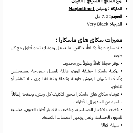
نوع المنتج :
المكياج
|
العيون
الماركة :
ميبلين | Maybelline
الحجم:
7.2 مل
الدرجة:
Very Black
مميزات سكاي هاي ماسكارا :
• تمنحكِ طولاً وكثافةً فائقين، ما يجعل رموشكِ تبدو أطول مع كل
طبقة
• توفر حجمًا كاملاً وطولاً غير محدود.
• تركيبة ماسكارا خفيفة الوزن، قابلة للغسل ممزوجة بمستخلص
وألياف الخيزران لرموش طويلة وكاملة وخفيفة الوزن ، لا تتقشر أو
تتلطخ.
• فرشاة سكاي هاي ماسكارا تنحني لتكثيف كل رمش، وتمنحه إطلالةً
ساحرة من الجذور إلى الأطراف.
• خضعت لاختبار الحساسية، وخضعت لاختبار أطباء العيون. مناسبة
للعيون الحساسة ولمن يرتدين العدسات اللاصقة.
• سهلة الإزالة.