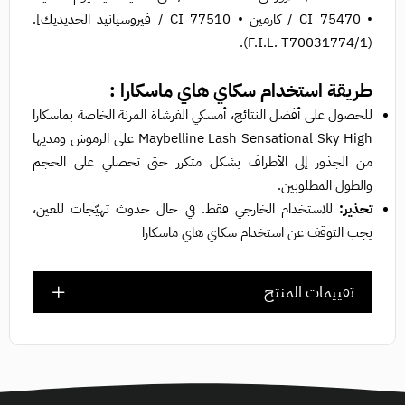
• CI 75470 / كارمين • CI 77510 / فيروسيانيد الحديديك].
(F.I.L. T70031774/1).
طريقة استخدام سكاي هاي ماسكارا :
للحصول على أفضل النتائج، أمسكي الفرشاة المرنة الخاصة بماسكارا
Maybelline Lash Sensational Sky High على الرموش ومديها
من الجذور إلى الأطراف بشكل متكرر حتى تحصلي على الحجم
والطول المطلوبين.
تحذير:
للاستخدام الخارجي فقط. في حال حدوث تهيّجات للعين،
يجب التوقف عن استخدام سكاي هاي ماسكارا
تقييمات المنتج