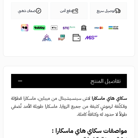
توصيل سريع
دفع آمن
ضمان ذهبي
تفاصيل المنتج
سكاي هاي ماسكارا
لاش سينسيشينال من ميبلين، ماسكارا مُطوّلة
ومُكثّفة لرموشٍ كثيفة من جميع الزوايا. ماسكارا طويلة الأمد تُضفي
طولاً لا حدود له وكثافةً كاملة.
مواصفات سكاي هاي ماسكارا :