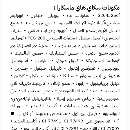
مكونات سكاي هاي ماسكارا :
أG2043256 - المكونات: ماء • بروبيلين جليكول • كوبوليمر
ستايرين/أكريلات/ميثاكريلات الأمونيوم • بولي يوريثان-35 • شمع
العسل الأبيض/شمع العسل • فلوروفلوجوبايت صناعي • ستيرات
الجلسرين • كحول سيتيل • ستيرات الجلسرين PEG-200 • كوبوليمر
إيثيلين ديامين/ستياريل دايمر ديلينوليت • شمع شمع العسل/شمع
الكرنوبا/شمع الكرنوبا • حمض الستياريك • حمض البالمتيك •
كوبوليمر إيثيلين/VA • كحول منزوع. • البارافين • أمينوميثيل
بروبانيديول • فينوكسي إيثانول • كابريليل جليكول • جلسرين •
هيدروكسي إيثيل سلولوز • سيليكا • بيوتيلين جليكول • كاولين •
ميثيل بروبانيديول • رايون • صمغ زانثان • كابريليك/كابريك ثلاثي
الجليسريد • لوريث كبريتات الصوديوم • حمض الميريستيك • ثنائي
صوديوم إيديتا • رباعي صوديوم إيديتا • بنتايريثريتيل تيترا-دي-تي-
بوتيل هيدروكسي هيدروسينامات • أكسيد القصدير • سوربات
البوتاسيوم • فينيل بروبانول • مستخلص بامبوسا فولغاريس ●
[+/- قد يحتوي على: CI 77491، CI 77499 / أكاسيد الحديد •
CI 77007 / اللازوردي • CI 77891 / ثاني أكسيد التيتانيوم • الميكا