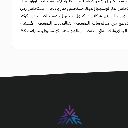
ل، حمض كابريل هيدروكساميك، صمغ زانثان، مستخلص أوراق ميليا
ستخلص ثمار كوكسينيا إنديكا، مستخلص ثمار باذنجان، مستخلص زهرة
الصبار، ليسيثين مهدرج، مستخلص أوراق أوسيموم سانكتوم، بولي جليسريل-6 كابرات، بولي جليسريل-4 كابرات، كحول سيتيريل، مستخلص جذر الكركم.
يسيناليس، حمض دهني، سيراميد NP، سيراميد NS، بوليمر متقاطع من هيالورونات الصوديوم، هيالورونات الصوديوم الأسيتيل،
هيالورونات البوتاسيوم، فيتوسفينجوزين، هيالورونات هيدروكسي بروبيل تريمونيوم، حمض الهيالورونيك المائي، حمض الهيالورونيك، الكوليسترول، سيراميد AS،