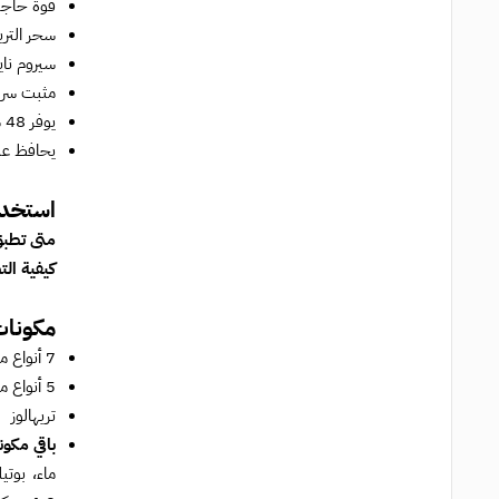
قوة حاجز مثالية ب5 أنواع من السيراميد تعمل بشكل مكثف
سحر التري
سيروم نا
مثبت سريري
يوفر 48 ساعة من الترطيب.
يحافظ عل
استخدا
متى تطب
كيفية ال
مكونات
7 أنواع من حمض الهيالورونيك
5 أنواع من السيراميد
تريهالوز
باقي مكو