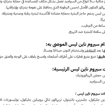
 للمساعدة في حماية بشرتكِ وتقويتها ضد عوامل التوتر اليومية.
هالوز المكون الأمثل لحبس الرطوبة الذي يحافظ على نعومة بشرتكِ وإشراقتها.
ين ليس يدعم حاجز البشرة بحماية مضادة للأكسدة لبشرة رطبة وصحية ومشرقة.
ًا.
ى سلامة للبشرة ضد التهيج.
م سيروم ناين ليس الموصى به:
ق:
بعد
التنظيف
واستخدام التونر، صباحًا ومساءً.
تطبيق:
ضع بضع قطرات على أطراف أصابعك وامسح بلطف على الوجه والعنق حتى 
 سيروم ناين ليس الرئيسية:
نات سيروم ناين ليس :