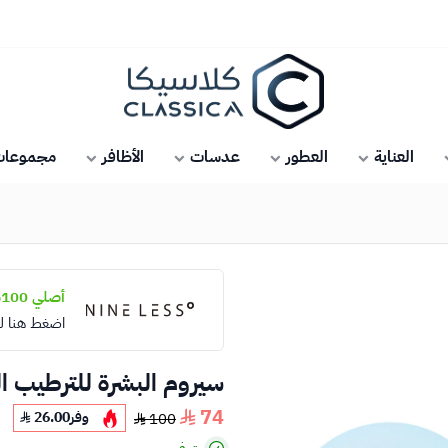
كلاسيكا
العناية
العطور
عدسات
الأظافر
مجموعات 
أصلي 100%
اضغط هنا ل
سيروم البشرة للترطيب العم
74
وفر
26.00
100