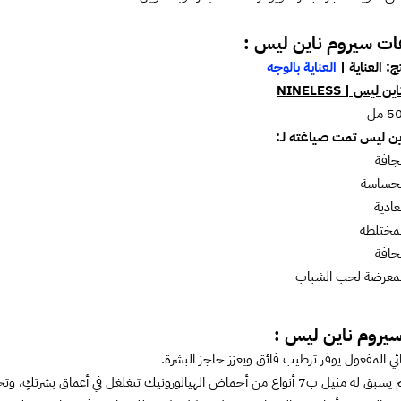
ت سيروم ناين ليس :
تج:
العناية
|
العناية بالوجه
يا هلا
اين ليس | NINELESS
لقائمتنا البريدية✨
ين ليس تمت صياغته لـ:
على كوبون خصم👌
لجافة
الحساسة
عادية
لمختلطة
لجافة
المعرضة لحب الشباب
م لقائمتنا البريدية
سياسة الخصوصية
سيروم ناين ليس :
ئي المفعول يوفر ترطيب فائق ويعزز حاجز البشرة.
الهيالورونيك تتغلغل في أعماق بشرتكِ، وتحبس الرطوبة فيها لتمنحكِ إشراقة ندية وممتلئة.