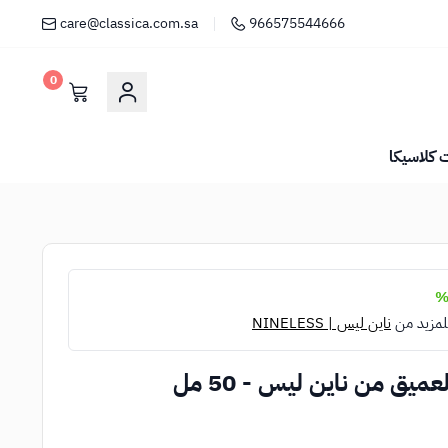
care@classica.com.sa
966575544666
0
كلاسيكا
لمزيد من
ناين ليس | NINELESS
يق من ناين ليس - 50 مل