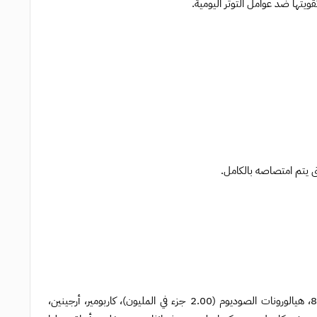
يتم امتصاصه بالكامل.
ماء، بوتيلين جليكول، جلسرين، بانثينول، تريهالوز، ثنائي بروبيلين جليكول، بوليسوربات 80، هيالورونات الصوديوم (2.00 جزء في المليون)، كاربومير، أرجينين،