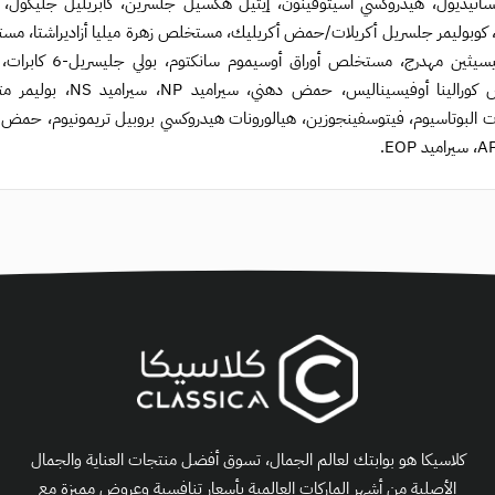
يكسانيديول، هيدروكسي أسيتوفينون، إيثيل هكسيل جلسرين، كابريليل جليكو
تا، كوبوليمر جلسريل أكريلات/حمض أكريليك، مستخلص زهرة ميليا أزاديراشتا، م
مستخلص كورالينا أوف
كلاسيكا هو بوابتك لعالم الجمال، تسوق أفضل منتجات العناية والجمال
الأصلية من أشهر الماركات العالمية بأسعار تنافسية وعروض مميزة مع