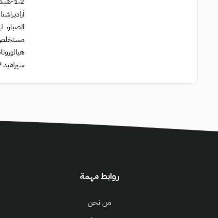
1،2-ه
أزاديراش
سيراميد AP، سيراميد EOP.
روابط مهمة
من نحن