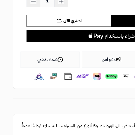
اشتري الآن
دفع آمن
ضمان ذهبي
هيدرا ماكس ديب إنفيوجن 50 مل ، هذا السيروم غني بـ 7 أنواع من أحماض الهيالورونيك و5 أنواع من السيراميد، ليمنحكِ ترطيبًا عميقًا