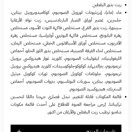
زيت بذور اليقطين
ماء (ماء)، إيزيثيونات لورويل الصوديوم، كوكاميدوبروبيل بيتاين،
جلسرين، عصير أوراق الصبار الباربادنسيس، زيت نواة الأرغانيا
سبينوزا، زيت بذور القرع، مستخلص فاكهة التوت الأسود، مستخلص
زهرة البابونج، مستخلص فاكهة اليوتيربي أوليراسيا، مستخلص زهرة
الآذريون، مستخلص أوراق الأسبالاثوس الخطي، مستخلص الرمان،
مستخلص لحاء القرفة الصينية، مستخلص بذور اللوز الحلو، أحماض
الليفولينيك، ليفولينات الصوديوم، كلوريد غوار هيدروكسي بروبيل
تريمونيوم، بنزالديهايد كوكوكوجلوكوسيدات، كلوريد هيدروكسي بروبيل
تريمونيوم، جلوتامات كوكويل الصوديوم، تورات كوكويل ميثيل
الصوديوم، بيتاين، سوربات البوتاسيوم، بنزوات الصوديوم، أحماض
الستريك، هيدروكسيد الصوديوم.
قائمة المكونات قابلة للتغيير. نبذل قصارى جهدنا دائمًا لتحسين
تركيباتنا. يُرجى مراجعة العبوة للاطلاع على أحدث قائمة مكونات
شامبو ترطيب زيت اليقطين والأرغان من اكبور.
تقييمات المنتج