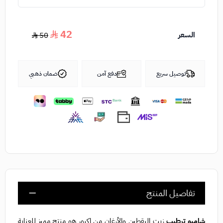
42
السعر
50
توصيل سريع
دفع آمن
ضمان ذهبي
تفاصيل المنتج
شامبو ترطيب
زيت اليقطين والأرغان من اكبور هو منتج مميز للعناية