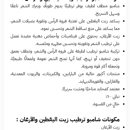
شامبو منظف لطيف يوفر ترطيبًا يدوم طويلًا، ويترك الشعر ناعمًا
وسهل التسريح.
يساعد زيت اليقطين على تغذية فروة الرأس وتقوية بصيلات الشعر،
مما يساعد على منع تساقط الشعر وتحسين نموه.
زيت الأرغان، يحتوي على فيتامينات وأحماض دهنية مفيدة تعمل
على ترطيب الشعر وتقويته وتحسين مظهره وملمسه.
تركيبة شامبو ترطيب لطيفة على فروة الرأس والشعر، وتنظف بعمق
دون تجفيف أو تهيج، كما أنها تمنح الشعر نعومة ولمعانًا طبيعيًا،
وتجعله أكثر قوة ومرونة.
منتجات أكيور خالية من البارابين، والكبريتات، والزيوت المعدنية،
والفازلين، والفورمالديهايد.
معتمد كمحايد مناخيًا ومثبت سريريًا.
نباتي ١٠٠٪
خالٍ من القسوة.
مكونات شامبو ترطيب زيت اليقطين والأرغان :
زيت الأرغان