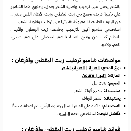
بالشعر يعمل على ترطيب وتغذية الشعر بعمق، يحتوي هذا الشامبو
على تركيبة فريدة تجمع بين زيت اليقطين وزيت الأرغان الذين يعتبران
من الزيوت الطبيعية المعروفة بقدرتها على ترطيب وتقوية الشعر.
استخدمي شامبو اكيور للترطيب بخلاصة زيت اليقطين والأرغان
بانتظام كجزء من روتين العناية بالشعر لتحصلي على شعر صحي،
ناعم، ولامع.
مواصفات شامبو ترطيب زيت اليقطين والأرغان :
نوع المنتج:
العناية
|
العناية بالشعر
الماركة:
اكيور | Acure
الحجم:
236 مل
مناسب لـ:
جميع أنواع الشعر
يستهدف:
الشعر الجاف
الاستخدام:
دلكيه على الشعر المبلل وفروة الرأس، ثم اشطفيه جيدًا.
لأفضل نتيجة:
استخدمي بعده
البلسم
.
فوائد شامبو ترطيب زيت اليقطين والأرغان :