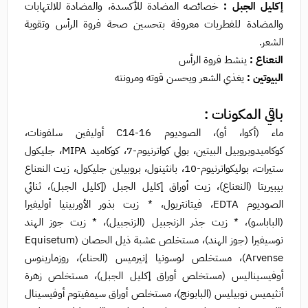
إكليل الجبل :
خصائصه المضادة للأكسدة، والمضادة للالتهابات
والمضادة للفطريات معروفة بتحسين صحة فروة الرأس وتقوية
الشعر.
النعناع :
ينشط فروة الرأس
البيوتين :
يغذي الشعر ويحسن قوته ومرونته
باقي المكونات :
ماء (أكوا، أو)، الصوديوم C14-16 أوليفين سلفونات،
كوكاميدوبروبيل البيتين، بولي كواترنيوم-7، كوكاميد MIPA، جليكول
ستيرات، بوليكواترنيوم-10، بانثينول، بروبيلين جليكول، زيت النعناع
بيبيريتا (النعناع)، زيت أوراق إكليل الجبل (إكليل الجبل)، ثنائي
الصوديوم EDTA، فيتانتريول، * زيت بذور الأوربينيا أوليفيرا
(الباباسو)، * زيت جذر الزنجبيل (الزنجبيل)، * زيت جوز الهند
نوسيفيرا (جوز الهند)، مستخلص عشبة ذيل الحصان (Equisetum
Arvense)، مستخلص لوسونيا إنيرميس (الحناء)، روزمارينوس
أوفيسيناليس (مستخلص أوراق إكليل الجبل)، مستخلص زهرة
أنثيميس نوبيليس (البابونج)، مستخلص أوراق سيمفيتوم أوفيسينال