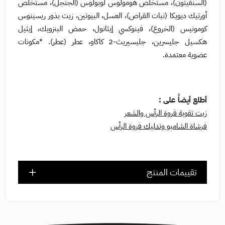
(السنفيتون)، مستخلص هومولوس لوبولوس (الجنجل)، مستخلص
أورتيك ديويكا (نبات القراص)، العسل، البيوتين، زيت بذور ريسينوس
كومونيس (الخروع)، فينوكسي إيثانول، حمض البنزويك، إيثيل
هكسيل جليسرين، جليسيريث-2 كاكاو، عطر (عطر). *مكونات
عضوية معتمدة.
أطلع أيضاً على :
زيت تقوية فروة الرأس والشعر
فرشاة الشامبو وتدليك فروة الرأس
تقييمات المنتج