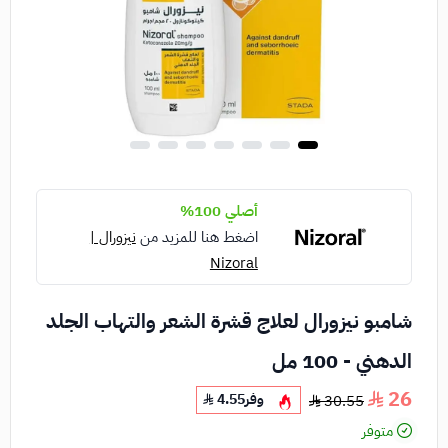
أصلي 100%
اضغط هنا للمزيد من
نيزورال |
Nizoral
شامبو نيزورال لعلاج قشرة الشعر والتهاب الجلد
الدهني - 100 مل
26
وفر
4.55
30.55
متوفر