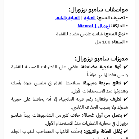
مواصفات شامبو نيزورال:
•
تصنيف المنتج:
العناية
|
العناية بالشعر
•
الماركة:
نيزورال | Nizoral
•
نوع المنتج:
شامبو علاجي مضاد للقشرة
•
السعة:
100 مل
مميزات شامبو نيزورال:
✔️
قوة علاجية مضاعفة:
يقضي على الفطريات المسببة للقشرة
وليس فقط إزالتها مؤقتاً.
✔️
نتائج سريعة ومبهرة:
ستلاحظ الفرق في ملمس فروة رأسك
وهدوئها منذ الاستخدامات الأولى.
✔️
لطيف وفعال:
رغم قوته العلاجية، إلا أنه يحافظ على حيوية
شعرك ولا يسبب الجفاف القاسي.
✔️
يعمل من أول غسلة:
خلاف كثير من الشامبوهات، يبدأ شامبو
نيزورال في محاربة الفطريات منذ الاستخدام الأول.
✔️
يُقلل الحكة والتهيّج:
يُخفّف الالتهاب المصاحب للتهاب الجلد