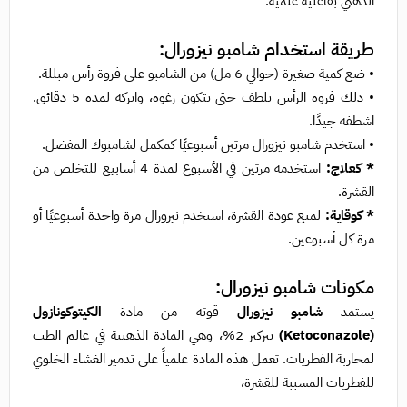
الدهني بفاعلية علمية.
طريقة استخدام شامبو نيزورال:
• ضع كمية صغيرة (حوالي 6 مل) من الشامبو على فروة رأس مبللة.
• دلك فروة الرأس بلطف حتى تتكون رغوة، واتركه لمدة 5 دقائق.
اشطفه جيدًا.
• استخدم شامبو نيزورال مرتين أسبوعيًا كمكمل لشامبوك المفضل.
* كعلاج:
استخدمه مرتين في الأسبوع لمدة 4 أسابيع للتخلص من
القشرة.
* كوقاية:
لمنع عودة القشرة، استخدم نيزورال مرة واحدة أسبوعيًا أو
مرة كل أسبوعين.
مكونات شامبو نيزورال:
يستمد
شامبو نيزورال
قوته من مادة
الكيتوكونازول
(Ketoconazole)
بتركيز 2%، وهي المادة الذهبية في عالم الطب
لمحاربة الفطريات. تعمل هذه المادة علمياً على تدمير الغشاء الخلوي
للفطريات المسببة للقشرة،