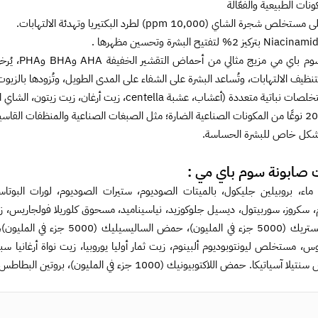
ونات الطبيعية والفعّالة
جرة الشاي (10,000 ppm) لطرد البكتيريا وتهدئة الالتهابات.
صابونة سو
تنظيف الالتهابات، وتُساعد البشرة على الشفاء على المدى الطويل، وتُزودها بالزيوت ا
عددة (أعشاب، عشبة centella، زيت أرغان، زيت زيتون، الشاي الأخضر، إلخ) لترطيب البشرة ومنع الجفاف .
شكل خاص للبشرة الحساسة.
 صابونة سوم باي مي :
ماء، بروبيلين جليكول، بالميتات الصوديوم، ستيرات الصوديوم، لورات البوتاس
، سكروز، سوربيتول، ديسيل جلوكوزيد، نياسيناميد، مسحوق كلوريلا فولجاريس
حمض الستريك (5000 جزء في ال
، مستخلص ليونتوبوديوم ألبينوم، زيت ثمار أوليا يوروبيا، زيت نواة أرغانيا سبي
مض اللاكتوبيونيك (1000 جزء في المليون)، بروتين البطاطس/القمح/الأرز/الشوفان المُحلل، ثنائي صوديوم EDTA، ليمونين