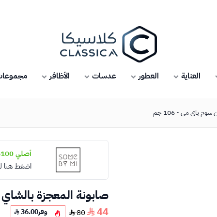
كلاسيكا
العناية
العطور
عدسات
الأظافر
مجموعات 
م باي مي - 106 جم
أصلي 100%
اضغط هنا ل
صابونة المعجزة بالشاي الا
44
وفر
36.00
80