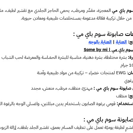
وم باي مي
المعجزة، مقشّر ومرطب، يحمي الحاجز الجلدي مع تقشير لطيف، مثا
 من خلال تركيبة فعّالة مدعومة بمستخلصات طبيعية ومعادن حيوية.
ات
صابونة سوم باي مي :
تج:
العناية
|
العناية بالوجه
وم باي مي | Some by mi
رة:
بشرة مختلطة، بشرة دهنية، مناسبة للبشرة الحسّاسة والمعرضة لحب الشباب
ان
: EWG لمنتجات خضراء – تركيبة من مواد طبيعية وآمنة
رغوي
ابونة سوم باي مي :
مهدئ، منظف، مرطب، منعش، مجدد
ج:
منظف
استخدام:
قومي برغوة الصابون باستخدام يدين مبللتين، واغسلي الوجه بالرغوة الناع
صابونة سوم باي مي :
شيرٍ لطيفة يوميّة تعمل على تنظيف المسام بعمق، تقشير الجلد بلطف، إزالة الز