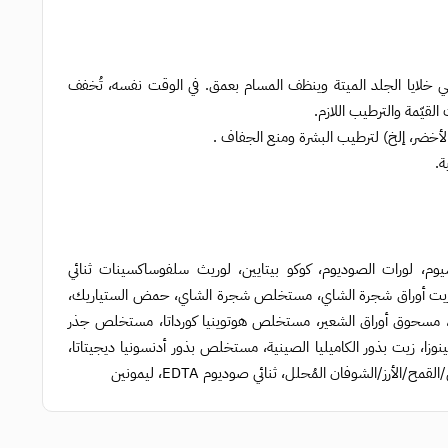
م باي مي مزيج مثالي من أحماض التقشير الخفيفة AHA وBHA وPHA، يُرخي خلايا الجلد الميتة وينظف المسام بعمق. في الوقت نفسه، تُخفف
لقيّمة والترطيب اللازم.
يوم، لورات الصوديوم، كوكو بيتايين، لوريث سلفوساكسينات ثنائي
، زيت أوراق شجرة الشاي، مستخلص شجرة الشاي، حمض الستياريك،
مليون)، حمض الساليسيليك (5000 جزء في المليون)، مسحوق أوراق الشعير، مستخلص هوتوينيا كورداتا، مستخلص جذر
نوزا، زيت بذور الكاميليا الصينية، مستخلص بذور أدنسونيا ديجيتاتا،