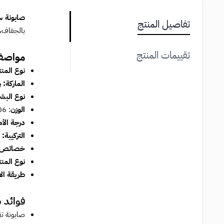
صابونة س
تفاصيل المنتج
بالجفاف،
تقييمات المنتج
مواصف
ن
وع المن
الماركة:
س
نوع البش
الوزن
: 106 جرام
درجة الأم
التركيبة:
خصائص ص
نوع المنت
طريقة ال
فوائد 
صابونة تق