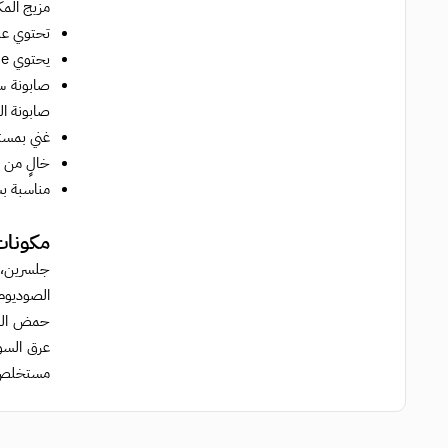
مزيج المك
تحتوي على مستخلص ش
يحتوي Niacinamide بتركيز 2% لتفتيح البشرة وتحسين مظهرها .
صابونة ال
غني بمستخلصات نباتية مت
خالٍ من 20 نوعًا من المكونات الصناعية الضارة؛ مثل الصبغات الصناعية والمنظفات القاسية.
مناسبة ب
مكونات
جلسرين، 
الصوديوم
عرق السوس
مستخلص سنتيلا آسياتيكا. ح