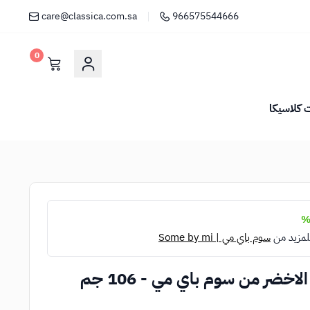
care@classica.com.sa
966575544666
0
كلاسيكا
لمزيد من
سوم باي مي | Some by mi
خضر من سوم باي مي - 106 جم