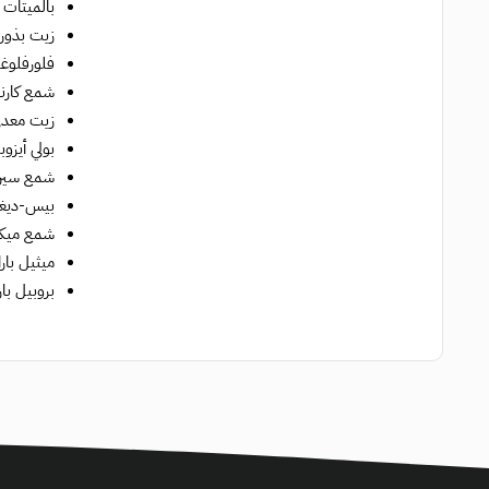
بالميتات 
زيت بذور
فلورفلوغ
شمع كارناو
زيت معدني
بولي أيزوب
شمع سير
بيس-ديغلي
شمع ميكرو
ميثيل بارا
بروبيل بار