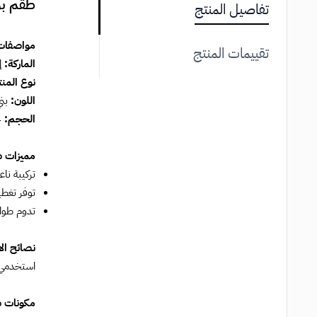
طقم بو
تفاصيل المنتج
مواصفات 
تقييمات المنتج
الماركة:
إ
نوع المنت
اللون:
بني
الحجم:
4 غرام
مميزات ط
تركيبة نا
توفر تغطي
تدوم طوا
نصائح ال
استخدمي ف
مكونات ط