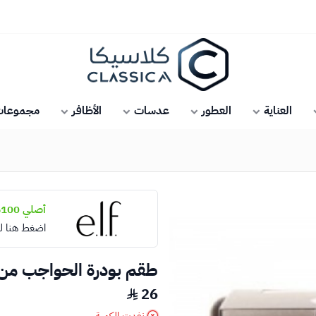
كلاسيكا
العناية
العطور
عدسات
الأظافر
مجموعات 
أصلي 100%
اضغط هنا ل
طقم بودرة الحواجب من
26