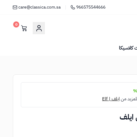
care@classica.com.sa
966575544666
0
كلاسيكا
لمزيد من
ايلف | Elf
 ايلف