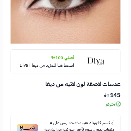
أصلي 100%
اضغط هنا للمزيد من
ديفا | Diva
عدسات لاصقة لون لاتيه من ديفا
145
متوفر
أو قسم فاتورتك بقيمة
36.25 ر.س
على
4
دفعات بدون رسوم تأخير، متوافقة مع الشريعة