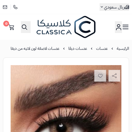
ريال سعودي
0
كلاسيكا
الرئيسية
عدسات
عدسات ديڤا
عدسات لاصقة لون لاتيه من ديفا