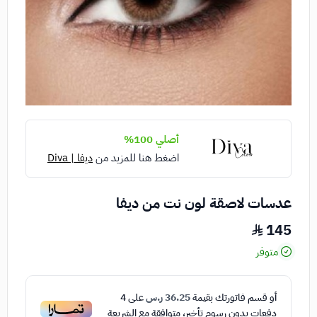
أصلي 100%
اضغط هنا للمزيد من
ديفا | Diva
عدسات لاصقة لون نت من ديفا
145
متوفر
أو قسم فاتورتك بقيمة
36.25 ر.س
على
4
دفعات بدون رسوم تأخير، متوافقة مع الشريعة