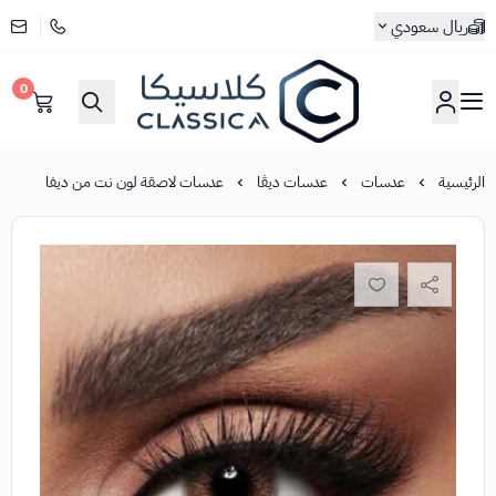
ريال سعودي
0
كلاسيكا
الرئيسية
عدسات
عدسات ديڤا
عدسات لاصقة لون نت من ديفا