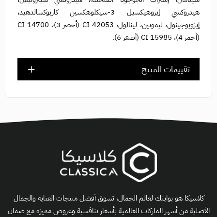
هيدروكسي إيزوهيكسيل 3-سيكلوهكسين كاربوكسالدهيد،
إيزويوجينول، ليمونين، لينالول، CI 42053 (أخضر 3)، CI 14700
(أحمر 4)، CI 15985 (أصفر 6).
تقييمات المنتج
كلاسيكا هو بوابتك لعالم الجمال، تسوق أفضل منتجات العناية والجمال
الأصلية من أشهر الماركات العالمية بأسعار تنافسية وعروض مميزة مع ضمان