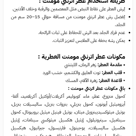
طريقة استخدام عطر اترنتي مومنت :
يُرش العطر على نقاط النبض مثل المعصمين والرقبة وخلف الأذنين.
يُفضل رش عطر اترنتي مومنت من مسافة حوالي 15–20 سم من
الجلد.
عدم فرك الجلد بعد الرش للحفاظ على ثبات الرائحة.
يمكن رشه بخفة على الملابس لتعزيز الثبات.
مكونات عطر اترنتي مومنت العطرية :
• مقدمة العطر:
زهر الرمان، الليتشي
• قلب العطر:
توت العليق والكشمير، خشب الورد
•
قاعدة العطر:
زهرة الآلام، المسك
باقي مكونات عطر اترنتي مومنت :
كحول منزوع، عطر، ماء، كوبوليمر أكريلات/أوكتيل أكريلاميد، ألفا-
أيزوميثيل أيونون، كحول بنزيلي، بنزوات بنزيل، ساليسيلات بنزيل،
بوتيل ميثوكسيديبنزويل ميثان، بوتيل فينيل ميثيل بروبيونال، كحول
سيناميل، سيترونيلول، إيثيل هكسيل ميثوكسي سينامات، إيثيل
هكسيل ساليسيلات، يوجينول، فارنيسول، جيرانيول، هيكسيل
سينامال، إسترات الجوجوبا المتحللة، هيدروكسي سيترونيلال،