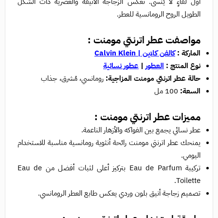
أول لقاءٍ لا يُنسى. تعكس الزجاجة الأنيقة والعصرية ذات الشكل
الطويل الروح الرومانسية للعطر.
مواصفت عطر اترنتي مومنت :
الماركة :
كالفن كلاين | Calvin Klein
نوع المنتج :
العطور
|
عطور نسائية
حالة عطر اترنتي مومنت المزاجية:
رومانسي، مُشرق، جذاب
السعة:
100 مل
مميزات عطر اترنتي مومنت :
عطر نسائي يجمع بين الفواكه والأزهار الناعمة.
يمنحك عطر اترنتي مومنت رائحة أنثوية رومانسية مناسبة للاستخدام
اليومي.
تركيبة Eau de Parfum بتركيز أعلى لثبات أفضل من Eau de
Toilette.
تصميم زجاجة أنيق بلون وردي يعكس طابع العطر الرومانسي.