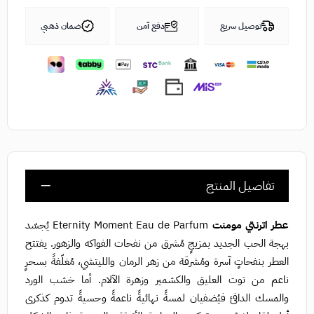
توصيل سريع
دفع آمن
ضمان ذهبي
تفاصيل المنتج
عطر اترنتي مومنت
Eternity Moment Eau de Parfum يُجسّد
بهجة الحب الجديد بمزيجٍ مُشرق من نفحات الفواكه والزهور. يفتتح
العطر بنفحاتٍ آسرة ومُشرقة من زهر الرمان والليتشي، مُغلّفةً بسحرٍ
ناعم من توت العليق والكشمير وزهرة الآلام. أما خشب الورد
والمسك الدافئ فيُضفيان لمسةً نهائيةً ناعمةً وحسيةً تدوم كذكرى