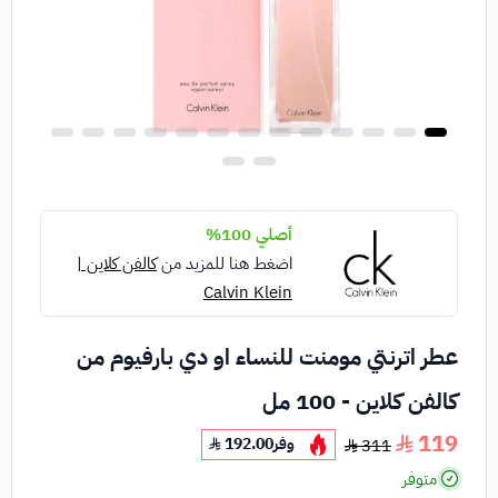
أصلي 100%
اضغط هنا للمزيد من
كالفن كلاين |
Calvin Klein
عطر اترنتي مومنت للنساء او دي بارفيوم من
كالفن كلاين - 100 مل
119
وفر
192.00
311
متوفر