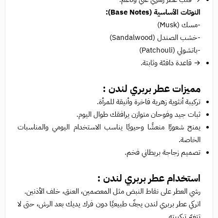
النوتات الأساسية (Base Notes):
-مسك (Musk)
-خشب الصندل (Sandalwood)
-باتشولي (Patchouli)
→ قاعدة دافئة وثابتة.
مميزات عطر بربري لندن :
تركيبة أنثوية زهرية فاخرة وأنيقة للمرأة.
ثبات جيد وفوحان متوازن يرافقك طوال اليوم.
يمنح شعورًا منعشًا وحيويًا يناسب الاستخدام اليومي والمناسبات
الخاصة.
تصميم زجاجة بريطاني فخم.
استخدام عطر بربري لندن :
رشي العطر على نقاط النبض مثل المعصمين، العنق، خلف الأذنين.
اتركي عطر بربري لندن يجفّ طبيعيًا دون فرك يديك بعد الرش، حتى لا
تتغيّر تركيبته.