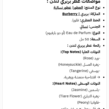
مواصفات عطر بربري لندن :
نوع المنتج:
العطور
|
عطور نسائية
الماركة:
بربري | Burberry‏
الخط العطري:
فلورا.
الجنس:
نسائي
النوع:
Eau de Parfum (أو دو بارفيوم)
السعة:
50 مل
رائحة عطر بربري لندن :
النوتات العليا (Top Notes):
-ورد (Rose)
-زهرة العسل (Honeysuckle)
-يوسفي (Tangerine)
→ افتتاحية منعشة وزهرية.
النوتات الوسطى (Heart Notes):
-ياسمين (Jasmine)
-زهرة التياري (Tiare Flower)
-فاوانيا (Peony)
→ قلب عطر زهري غني وناعم.