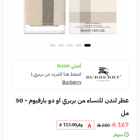
أصلي 100%
اضغط هنا للمزيد من
بربري |
Burberry‏
عطر لندن للنساء من بربري او دو بارفيوم - 50
مل
167
وفر
113.00
280
متوفر