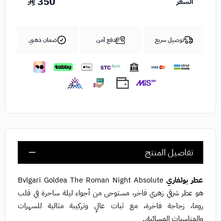
350
السعر
توصيل سريع
دفع آمن
ضمان ذهبي
تفاصيل المنتج
عطر بولغاري
Bvlgari Goldea The Roman Night Absolute
هو عطر شرقي زهري فاخر، مستوحى من أجواء ليلة ساحرة في قلب
روما، زجاجة فاخرة، مع ثبات عالٍ وتركيبة مثالية للسهرات
والمناسبات المسائية..