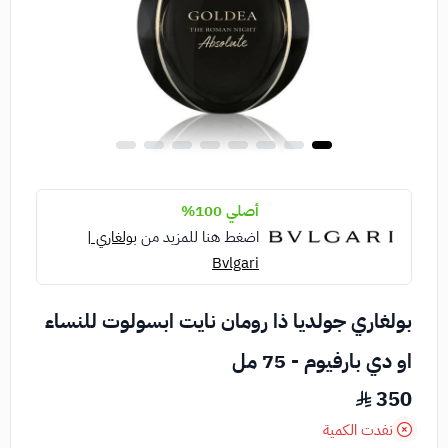
أصلي 100%
اضغط هنا للمزيد من
بولغاري |
Bvlgari
بولغاري جولديا ذا رومان نايت ابسولوت للنساء
او دي بارفيوم - 75 مل
350
نفدت الكمية