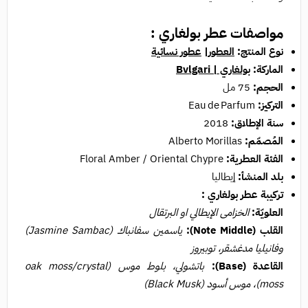
مواصفات عطر بولغاري :
نوع المنتج:
العطور
|
عطور نسائية
الماركة:
بولغاري | Bvlgari
الحجم:
75 مل
التركيز:
Eau de Parfum
سنة الإطلاق:
2018
المُصمّم:
Alberto Morillas
الفئة العطرية:
Floral Amber / Oriental Chypre
بلد المنشأ:
إيطاليا
تركيبة عطر بولغاري :
العلويّة:
الخزامى الإيطالي او البرتقال
القلب (Note Middle):
ياسمين سفانباك (Jasmine Sambac)
وفانيليا مدغشقر، توبيروز
القاعدة (Base):
باتشولي، بلوط موس (oak moss/crystal
moss)، موس أسود (Black Musk)