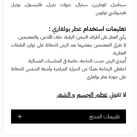
سيناميل، كومارين، سيترال، بنزوات بنزيل، فارنيسول، بوتيل
هيدروكسي تولوين
تعليمات استخدام
عطر بولغاري :
رشّي العطر على أطراف النبض: الرقبة، خلف الأذنين، والمعصمين.
لا تفركي المعصمين ببعضهما بعد الرش للحفاظ على توازن الطبقات
العطرية.
أُعيدي الرش حسب الحاجة، خاصة في المناسبات المسائية.
احفظي الزجاجة بعيدًا عن الحرارة المباشرة وأشعة الشمس للحفاظ
على جودة عطر بولغاري
لا تفوتي
عطور الجسم
و
الشعر
تقييمات المنتج