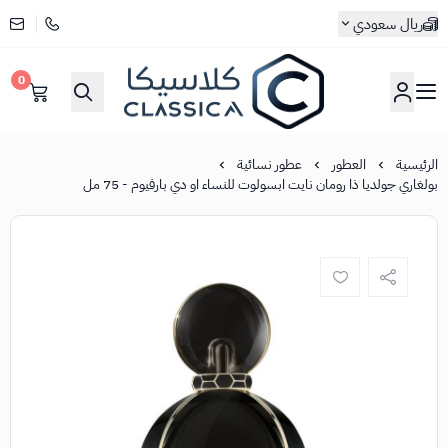
ريال سعودي
0
كلاسيكا
الرئيسية
العطور
عطور نسائية
بولغاري جولديا ذا رومان نايت ابسولوت للنساء او دي بارفيوم - 75 مل