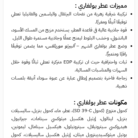
مميزات عطر بولغاري :
تركيبة شرقية زهرية من نفحات البرتقال والياسمين والفانيليا تعطي
توقيعًا أنيقًا ومغريًا.
قوة جاذبية عالية في قاعدة العطر، يستخدم مزيج من المسك الأسود،
الباتشولي، وخشب البلوط ليمنح عمقًا وجاذبية مستمرة طوال الليل.
وضع عطر بولغاري الشهير –
ألبيرتو موريللاس
، مما يضمن توقيعًا
راقيًا ومتميزًا.
ثبات واحترافية حيث ان تركيبة EDP متركزة تعطي ثباتًا وقوة خلال
السهرات والمناسبات المسائية.
زجاجة فاخرة بتصميم إيطالي عبارة عن عبوة سوداء أنيقة بلمسات
ذهبية.
مكونات
عطر بولغاري :
كحول منزوع (كحول SD 39‑C)، عطر، ماء، كحول بنزيل، ساليسيلات
بنزيل، لينالول، إيثيل هكسيل ميثوكسي سينامات، جيرانيول،
هيدروكسي سيترونيلال، سيترونيلول، هيكسيل سينامال، ليمونين،
بوتيل ميثوكسيديبنزويل ميثان، إيثيل هكسيل ساليسيلات، كحول