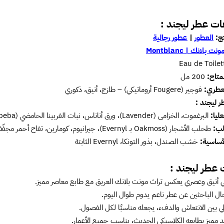
ت عطر ليجند :
تج:
العطور
|
عطور رجالية
ونت بلانك | Montblanc
متاح:
200 مل
لعطري:
فوجير (Fougere أروماتيكي) – طازج، أنيق، ذكوري
ر ليجند :
عليا:
البرغموت، الخزامى (Lavender)، ورق أناناس، نبات الفربينا الحامضي (Litsea Cubeba)
لب:
طحلب الأشجار (Oakmoss بـ Evernyl)، جيرانيوم، كومارين، تفاح أحمر مجفّف، ورد، Pomarosa (فواكه مجففة)
لأساسية:
خشب الصندل، بذور التونكا، Evernyl الثابتة
 عطر ليجند :
ي أنيق وعصري يعكس تراث مونت بلانك العريق مع طابع معاصر مميز.
جال الباحثين عن عطر ناعم يدوم طوال اليوم.
الي بين الانتعاش والدفء، يجعله مناسبًا لكل الفصول.
 مميز بطابعه الكلاسيكي الحديث، يناسب جميع الأعمار.