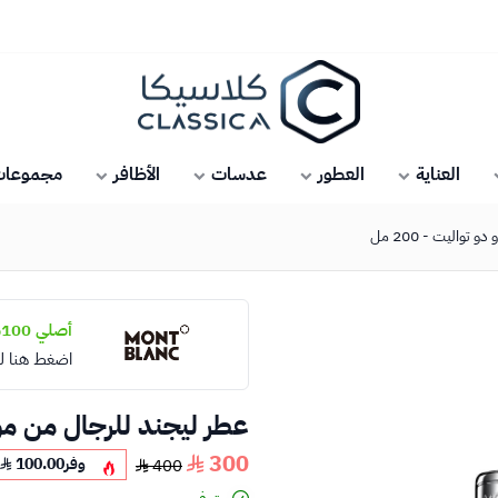
كلاسيكا
العناية
العطور
عدسات
الأظافر
مجموعات 
واليت - 200 مل
أصلي 100%
اضغط هنا ل
عطر ليجند للرجال من مونت 
300
وفر
100.00
400