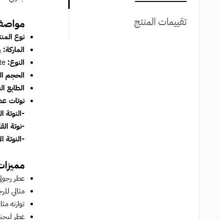
تقييمات المنتج
مواصفا
نوع المن
الماركة:
م
النوع:
Eau de Toilette
الحجم ال
الطابع ا
نوتات عط
-النوتة ال
-نوتة الق
-النوتة ا
مميزات
عطر رجول
مثالي للر
توازنه مث
عطر ليجند