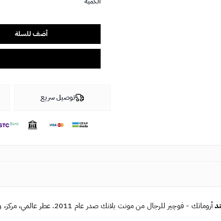
الكمية
أضف للسلة
توصيل سريع
د
أروماتك - فوچير للرجال من مونت بلانك صدر عام 2011. عطر عالمي، مركز، وثابت .