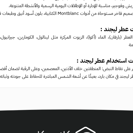
ريش وفوجير، مناسبة للإدارة أو الإطلالات اليومية الرسمية والأنشطة المتنوعة.
ستوحاة من أدوات Montblanc الكتابية، بلون أسود أنيق وطبعات فضية مميزة.
 عطر ليجند :
لعطر (بارفان)، الماء (أكوا)، الزيوت المركزة مثل لينالول، الكومارين، جيرانيول،
ة
ت استخدام عطر ليجند :
على نقاط النبض: المنطقتين خلف الأذنين، المعصمين، وعلى الرقبة لضمان أفضل تف
 ليجند في مكان بارد، بعيدًا عن أشعة الشمس المباشرة للحفاظ على جودته وثباته.