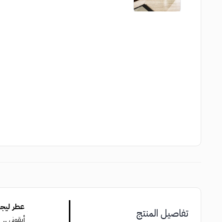
عطر ليجن
تفاصيل المنتج
أيقوني ..