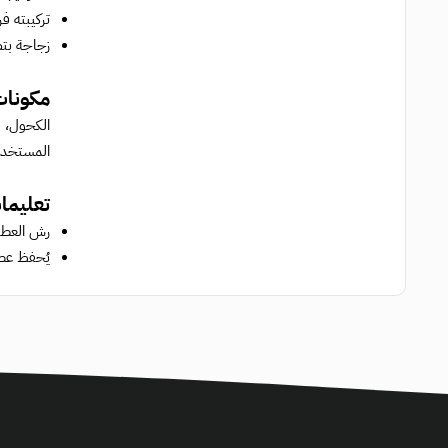
تركيبته ف
زجاجة بتصميم فاخر م
مكونات
الكحول، ا
المستخدم
تعليما
رش العطر 
يُحفظ عطر