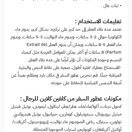
•
ثبات عال .
تعليمات الاستخدام :
تعتمد مدة بقاء العطر إلى حد كبير على تركيزه. بشكل كبير، يدوم ماء
الكولونيا حوالي 2-3 ساعات، ويدوم ماء التواليت 3-5 ساعات، ويدوم
ماء العطر 5-8 ساعات، ويمكن أن يدوم العطر (Extrait de
Parfum) 8 ساعات أو أكثر. يمكن للعوامل الفردية مثل كيمياء
الجسم وجودة المكونات أن تؤثر أيضًا على مدة بقاء العطر.
-للاستمتاع بعطرك لفترة أطول، ضعيه على نقاط النبض والبشرة
المرطبة جيدًا. قم بتخزين عطور السفر في مكان بارد ومظلم بعيداً عن
أشعة الشمس المباشرة للحفاظ على جودته.
مكونات عطور السفر من كلفين كلاين للرجال :
كحول دينات، أكوا/ماء/ماء، عطر/عطر، لينالول، ليمونين، بوتيل فينيل
ميثيل بروبيونال، سيترونيلول، كومارين، جيرانيول، بوتيل هيدروكسي
تولوين، سيترال، رباعي الصوديوم ماء تواليت، إيزويوجينول، أكريلات/
أوكتيل أكريلاهارت كوبوليمر، استرات الجوجوبا المتحللة.