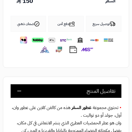
150
السعر
توصيل سريع
دفع آمن
ضمان ذهبي
تفاصيل المنتج
•
تحتوي مجموعة
عطور السفر
هذه من كالفن كلاين على عطور وان،
أول، جولد أو دو تواليت .
وان هو عطر الحمضيات العطري الذي ينشر الانتعاش في كل مكان،
بفضل مكوناته الخضراء الممزوجة بالبابايا والفريزيا و الورد ، كن