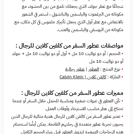
شجاعًا مع عطر جولد، الذي يجعلك تلمع من بين الحشود، مع
مكوناته من البرغموت والياسمين والباتشولي ، استمر في الشعور
بالانتعاش مع عطر آول الذي يجعل تأثيرك ملموس في كل مكان، مع
مكوناته من اليوسفي والياسمين والعنب.
مواصفات عطور السفر من كلفين كلاين للرجال :
•
الحجم : أو دو تواليت 10 مل + أول أو دو تواليت 10 مل + جولد
أو دو تواليت 10 مل
•
نوع المنتج :
العطور
|
عطور رجالية
•
الماركة :
كالفن كلاين | Calvin Klein
مميزات عطور السفر من كلفين كلاين للرجال :
•
تأتي العطور في عبوات صغيرة ومناسبة للحمل
خلال
السفر أو عندما
تحتاج إلى عطر مناسب للاسترخاء وأوقات العمل.
•
تعتبر عطور السفر من كالفن كلاين للرجال هدية مثالية للرجال الذين
يحبون تجربة عطور متعددة في رحلتهم القادمة. يمكن أيضًا استخدام
هذه الزجاجات الصغيرة لتذوق العطور قبل شراء الحجم الكامل.