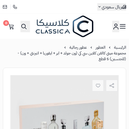
ريال سعودي
0
كلاسيكا
الرئيسية
العطور
عطور رجالية
مجموعة ميني كالفن كلاين سي كي (ون جولد + اير + ايفوريا + اتيرنتي + ون) -
(للجنسين) 5 قطع