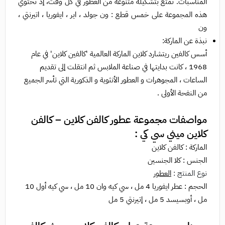
المناسبات. تمتع بتشكيلة متنوعة من العطور في كل وقت، إذ تحتوي
هذه المجموعة على خمس قطع : ون جولد ، اير ، ايفوريا ، اتيرنتي ،
ون
نبذة عن الماركة:
أسس كالفين ريتشارد كلاين الماركة العالمية 'كالفين كلاين' في عام
1968 ، كانت بدايتها في صناعة الملابس ثم انتقلت إلى تقديم
الساعات ، المجوهرات و العطور الأنثوية و الذكورية التي تأسر الجميع
من النفحة الأولى .
مواصفات مجموعة عطور كالفن كلاين – كالفن
كلاين ميني سي كي :
الماركة : كالفن كلاين
الجنس : كلا الجنسين
نوع المنتج :
العطور
الحجم : عطر ايفوريا 4 مل ، سي كيه وان 10 مل ، سي كيه أول 10
مل ، أوبسيسد 5 مل ، إتيرنتي 5 مل