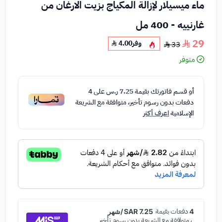
ماء ميسيلار لإزالة المكياج بزيت الارغان من
غارنييه - 400 مل
29
وفر
4.00
33
متوفر
أو قسم فاتورتك بقيمة
7.25 ر.س
على
4
دفعات بدون رسوم تأخير، متوافقة مع الشريعة
الإسلامية
اعرف أكثر