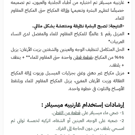
غارنييه ميسيلار تم اختباره من أطباء الجلدية والعيون، تم تصميمه
خصيصًا لتطهير البشرة وتنعيمها وإزالة المكياج حتى المكياج المقاوم
للماء.
-النتيجة: تصبح البشرة نظيفة ومنتعشة بشكل مثالي.
المزيل رقم 1 عالميًّا للمكياج المقاوم للماء والمفضل لدى النساء
العربيات*
الحل المتكامل لتنظيف الوجه والعينين والشفتين بزيت الأرغان: يزيل
96% من المكياج ب
قطعة قطن
واحدة حتى المقاوم للماء** + ينظف
+ يلطف.
مزيل مكياج غير دهني وغني بجزئيات الميسيل وزيوت إزالة المكياج
الفعّالة وزيت الأرغان المغربي، يزيل المكياج المقاوم للماء ويلتقط
الأوساخ والتلوث في خطوة واحدة.
إرشادات إستخدام غارنييه ميسيلار :
1- ضعي ماء ميسيلار على
قطعة من القطن
.
2- ضعيه على الوجه، العينين أو الشفاه، اتركيه لخمسة ثواني ثم
امسحي بلطف من دون الحاجة إلى الفرك.