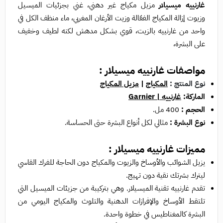
غارنييه ميسيلار
مزيل مكياج غير دهني، غني بجزئيات الميسيل
وزيوت إزالة المكياج الفعّالة وزيت الأرغان المغربي، ماء منظف الكل في
واحد من غارنييه بالزيت، قوي بشكل مدهش لكنه لطيف وخفيف
على البشرة،
مواصفات غارنييه ميسيلار :
نوع المنتج :
المكياج
|
مزيل المكياج
الماركة:
غارنييه | Garnier
الحجم :
400 مل.
نوع البشرة :
مثالي لكل أنواع البشرة حتى الحساسة.
مميزات غارنييه ميسيلار :
يزيل الشوائب والأوساخ والزيوت والمكياج دون الحاجة للفرك القاسي
ليترك بشرتك نقية دون تهيج.
تقدم غارنييه تقنية الميسيلار. وهي بتركيبة من جزيئات الميسيل التي
تلتقط الأوساخ والإفرازات الدهنية والتلوث والمكياج اليومي من
البشرة كالمغناطيس في خطوة واحدة.