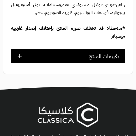
رباعي-دي-تي-بوتيل هيدروكسي هيدروسينامات، بولي أمينوبروبيل
بيجوانيد، فوسفات البوتاسيوم، كلوريد الصوديوم، عطر.
*ملاحظة: قد تختلف صورة المنتج بإختلاف إصدار غارنييه
ميسيلار
تقييمات المنتج