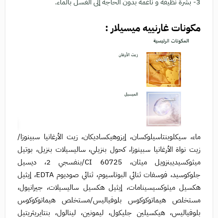
3- بشرة نظيفة و ناعمة بدون الحاجة إلى الغسل بالماء.
مكونات غارنييه ميسيلار :
ماء، سيكلوبنتاسيلوكسان، إيزوهيكساديكان، زيت الأرغانيا سبينوزا/
زيت نواة الأرغانيا سبينوزا، كحول بنزيلي، ساليسيلات بنزيل، بوتيل
ميثوكسيديبنزويل ميثان، CI 60725/بنفسجي 2، ديسيل
جلوكوسيد، فوسفات ثنائي البوتاسيوم، ثنائي صوديوم EDTA، إيثيل
هكسيل ميثوكسيسينامات، إيثيل هكسيل ساليسيلات، جيرانيول،
مستخلص هيماتوكوكوس بلوفياليس/مستخلص هيماتوكوكوس
بلوفياليس، هيكسيلين جليكول، ليمونين، لينالول، بنتايريثريتيل