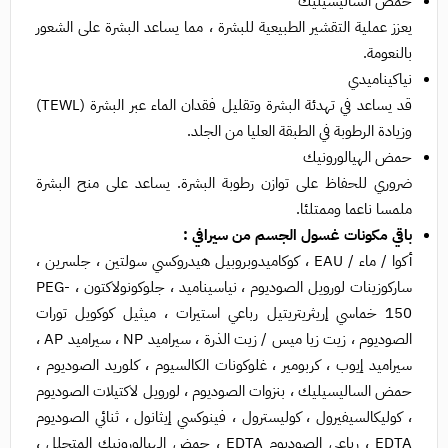
حمض الساليسيليك
يعزز عملية التقشير الطبيعية للبشرة ، مما يساعد البشرة على الشعور
بالنعومة.
نياكيناميدي
قد يساعد في تهدئة البشرة وتقليل فقدان الماء عبر البشرة (TEWL)
وزيادة الرطوبة في الطبقة العليا من الجلد.
حمض الهيالورونيك
ضروري للحفاظ على توازن رطوبة البشرة. يساعد على منح البشرة
ملمسا ناعما وممتلئا.
باقي مكونات غسول الجسم من سيرافي :
أكوا / ماء / EAU ، كوكاميدوبروبيل هيدروكسي سولتين ، جلسرين ،
ساركوزينات لورويل الصوديوم ، نياسيناميد ، جلوكونولاكتون ، PEG-
150 خماسي إريثريتريتيل رباعي استيرات ، ميثيل كوكويل تورات
الصوديوم ، زيت زيا ميس / زيت الذرة ، سيراميد NP ، سيراميد AP ،
سيراميد إيوب ، كربومير ، غلوكونات الكالسيوم ، كلوريد الصوديوم ،
حمض الساليسيليك ، بنزوات الصوديوم ، لورويل لاكتيلات الصوديوم
، كوليكالسيفيرول ، كوليسترول ، فينوكسي إيثانول ، ثنائي الصوديوم
EDTA ، رباعي الصوديوم EDTA ، حمض الهيالورونيك المتحلل ،