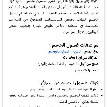
لطيفا وغير مهيج بالإضافة إلى تقشير لتحسين ملمس البشرة دون
حبيبات دقيقة قاسية يمكن أن تخدش الجلد. التقشير هو أحد أكثر
الطرق فعالية لتحسين نسيج البشرة لذا نوصي باستخدام غسول
الجسم اللطيف لحمض الساليسيليك المصنوع من السيراميد
للمساعدة في استعادة الحاجز الطبيعي للبشرة وترطيب حمض
الهيالورونيك والنياسيناميد.
مواصفات غسول الجسم :
نوع المنتج:
العناية
|
العناية بالجسم
الماركة:
سيرافي | CeraVe
صنع من أجل:
البشرة الجافة، الخشنة والوعرة
الحجم:
296 مل
فوائد غسول الجسم من سيرافي :
يوفر للبشرة الخشنة والوعرة تنظيفا لطيفا وغير مهيج .
تقشير لطيف للجسم لتحسين ملمس البشرة دون حبيبات دقيقة
قاسية يمكن أن تخدش الجلد.