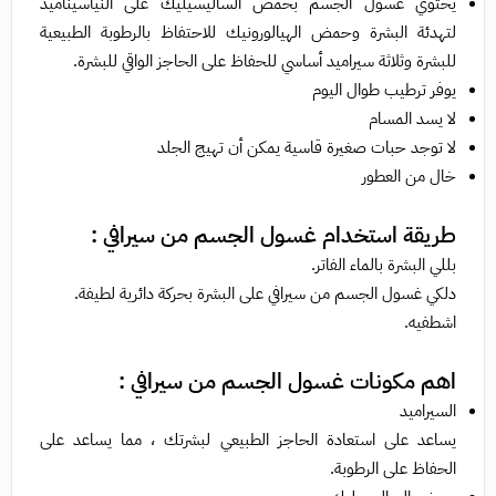
يحتوي غسول الجسم بحمض الساليسيليك على النياسيناميد
لتهدئة البشرة وحمض الهيالورونيك للاحتفاظ بالرطوبة الطبيعية
للبشرة وثلاثة سيراميد أساسي للحفاظ على الحاجز الواقي للبشرة.
يوفر ترطيب طوال اليوم
لا يسد المسام
لا توجد حبات صغيرة قاسية يمكن أن تهيج الجلد
خال من العطور
طريقة استخدام
غسول الجسم من سيرافي :
بللي البشرة بالماء الفاتر.
دلكي غسول الجسم من سيرافي على البشرة بحركة دائرية لطيفة.
اشطفيه.
اهم مكونات غسول الجسم من سيرافي :
السيراميد
يساعد على استعادة الحاجز الطبيعي لبشرتك ، مما يساعد على
الحفاظ على الرطوبة.