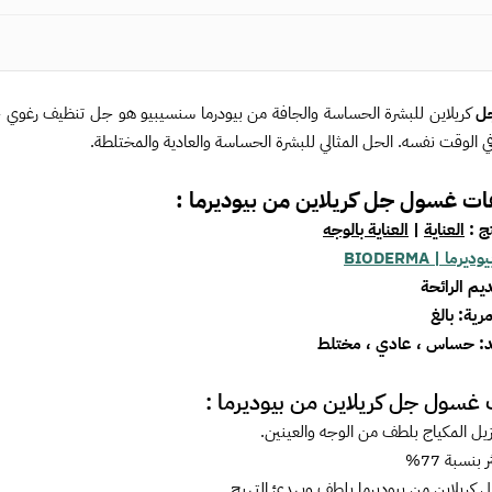
ل
كريلاين للبشرة الحساسة والجافة من بيودرما سنسيبيو هو جل تنظيف رغوي خف
ي الوقت نفسه. الحل المثالي للبشرة الحساسة والعادية والمختلطة.
ات
غسول جل كريلاين من بيوديرما :
تج :
العناية
|
العناية بالوجه
يوديرما | BIODERMA
يم الرائحة
مرية: بالغ
د: حساس ، عادي ، مختلط
ت
غسول جل كريلاين من بيوديرما :
ل المكياج بلطف من الوجه والعينين.
بنسبة 77%
كريلاين من بيوديرما
يلطف ويهدئ التهيج