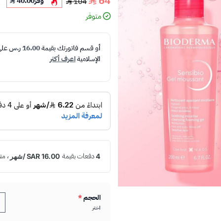
64
وفر
40.00
104
متوفر
أو قسم فاتورتك بقيمة
16.00 ر.س
عل
الإسلامية
اعرف أكثر
الحجم
*
اختر