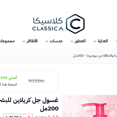
كلاسيكا
العناية
العطور
عدسات
الأظافر
مجموعات 
جافة من بيوديرما - 200مل
أصلي 100%
اضغط هنا ل
غسول جل كريلاين للبشرة
200مل