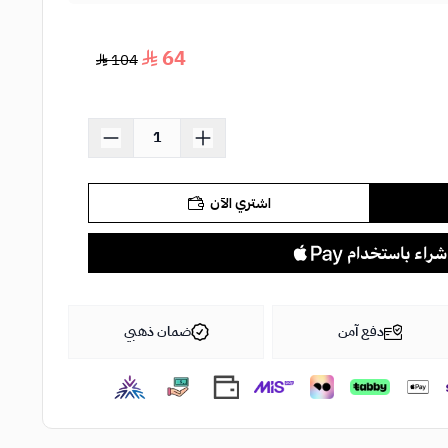
64
104
اشتري الآن
دفع آمن
ضمان ذهبي