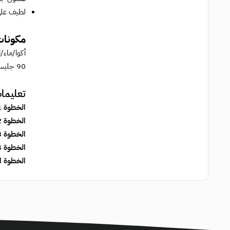
لطيف على ا
مكونا
أكوا/ماء
90 جليسريل ايزوستيارات، مانيتوت ،،،،،،،، L، لوريث-2، رامنوز، فروكتوليغوساكاريد، توكوفيرول، جليسيريد النخيل المهدرج، الليسيتين، بالميتات الأسكوربيل.
تعليما
الخطوة 1: ضعيه على البشرة المبللة.
الخطوة 2: افركي الرغوة.
الخطوة 3: اشطفيه جيدًا بالماء.
الخطوة 4: يجفف بلطف.
الخطوة ا