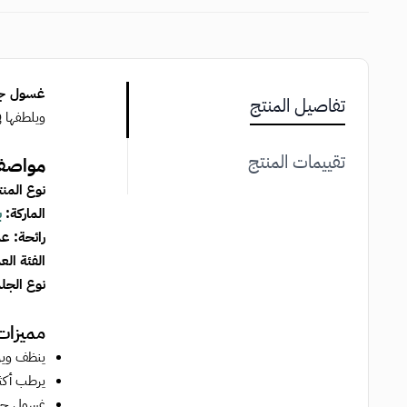
غسول ج
تفاصيل المنتج
ويلطفها ف
تقييمات المنتج
مواصف
نوع المن
الماركة:
ب
رائحة: عد
الفئة الع
نوع الجل
مميزا
ينظف ويزي
يرطب أكثر 
غسول جل 