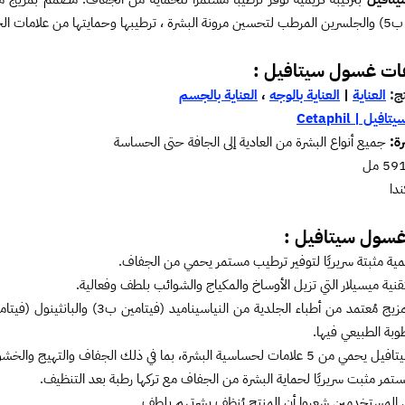
ن علامات الحساسية ..
ت غسول سيتافيل :
تج:
العناية
|
العناية بالوجه
،
العناية بالجسم
يتافيل | Cetaphil
رة:
جميع أنواع البشرة من العادية إلى الجافة حتى الحساسة
دا
غسول سيتافيل :
يمية مثبتة سريريًا لتوفير ترطيب مستمر يحمي من الجفاف.
نية ميسيلار التي تزيل الأوساخ والمكياج والشوائب بلطف وفعالية.
وبة الطبيعي فيها.
ية البشرة، بما في ذلك الجفاف والتهيج والخشونة والشد وضعف حاجز البشرة.
مر مثبت سريريًا لحماية البشرة من الجفاف مع تركها رطبة بعد التنظيف.