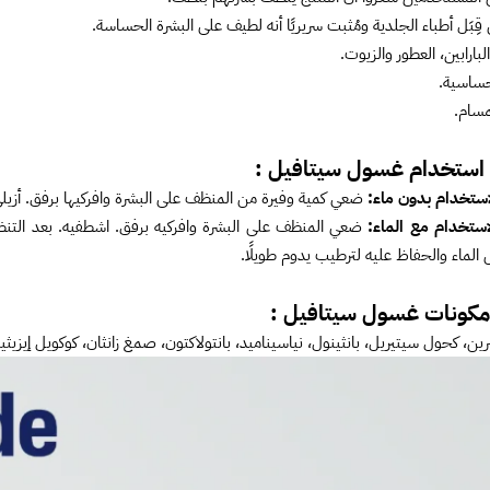
 قِبَل أطباء الجلدية ومُثبت سريريًا أنه لطيف على البشرة الحساسة.
بارابين، العطور والزيوت.
ساسية.
مسام.
استخدام غسول سيتافيل :
استخدام بدون ماء:
ضعي كمية وفيرة من المنظف على البشرة وافركيها برفق. أزيل
استخدام مع الماء:
ضعي المنظف على البشرة وافركيه برفق. اشطفيه. بعد الت
لماء والحفاظ عليه لترطيب يدوم طويلًا.
كونات غسول سيتافيل :
ين، كحول سيتيريل، بانثينول، نياسيناميد، بانتولاكتون، صمغ زانثان، كوكويل إيز