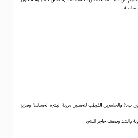
مصمم بمزيج مُعتمد من أطباء الجلدية من النياسيناميد (فيتامين ب3) والبانثينول (فيتامين ب5) والجلسرين المُرطب لتحسين مرونة البشرة الحساسة وتعزيز