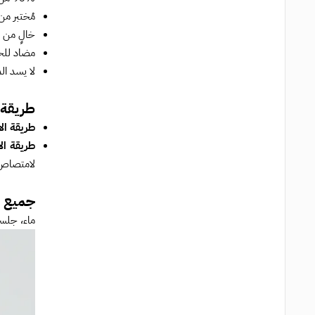
مُختبر من
خالٍ من ال
مضاد للح
لا يسد ال
طريقة 
طريقة ال
طريقة ال
لامتصاص ا
جميع م
ماء، جلسر