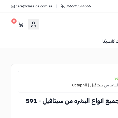
care@classica.com.sa
966575544666
0
كلاسيكا
لمزيد من
سيتافيل | Cetaphil
غسول البشرة اللطيف لجميع انواع البشره من سيتافيل - 591