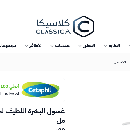
كلاسيكا
العناية
العطور
عدسات
الأظافر
مجموعات 
مل
أصلي 100%
اضغط هنا ل
مل