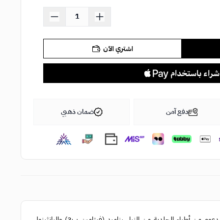
اشتري الآن
دفع آمن
ضمان ذهبي
بتركيبة كريمية توفر ترطيبًا مستمرًا للحماية من الجفاف. مصمم بمزيج مدعوم من أطباء الجلدية من النياسيناميد (فيتامين ب3) والبانثينول