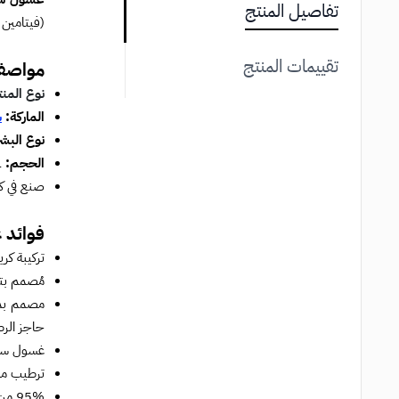
تفاصيل المنتج
(فيتامين ب5) والجلسرين المرطب لتحسين مرونة البشرة ، ترطيبها وحمايتها م
تقييمات المنتج
مواصفا
نوع المن
الماركة:
س
نوع البش
الحجم:
591 مل
صنع في كن
فوائد 
تركيبة كر
مُصمم بتق
حاجز الرط
غسول سيتافيل يحمي من 5 علامات لحساس
ترطيب مست
95% من المستخدمين شعروا أن المنتج يُنظف بشرتهم بلطف.