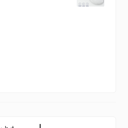
غسول سي