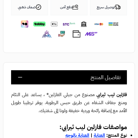
توصيل سريع
دفع آمن
ضمان ذهبي
تفاصيل المنتج
فازلين ليب ثيرابي
مصنوع من جيلي الفازلين® ، يساعد على التئام
ومنع جفاف الشفاه عن طريق حبس الرطوبة. يوفر ترطيبا طويل
الأمد مع إضافة رائحة وردية خفيفة ولونا إلى شفتيك.
مواصفات فازلين ليب ثيرابي:
ن
وع المنتج:
العناية
|
العناية بالوجه