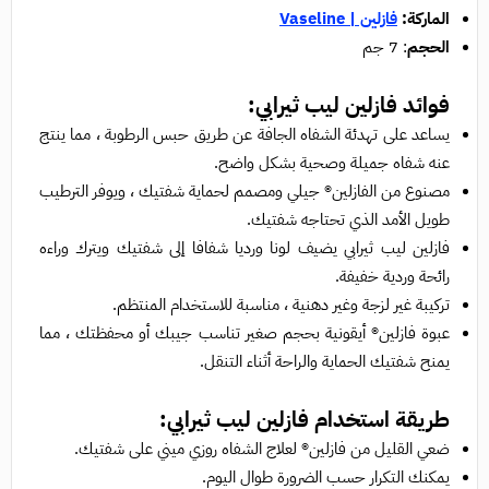
الماركة:
فازلين | Vaseline
الحجم
: 7 جم
فوائد فازلين ليب ثيرابي:
يساعد على تهدئة الشفاه الجافة عن طريق حبس الرطوبة ، مما ينتج
عنه شفاه جميلة وصحية بشكل واضح.
مصنوع من الفازلين® جيلي ومصمم لحماية شفتيك ، ويوفر الترطيب
طويل الأمد الذي تحتاجه شفتيك.
فازلين ليب ثيرابي يضيف لونا ورديا شفافا إلى شفتيك ويترك وراءه
رائحة وردية خفيفة.
تركيبة غير لزجة وغير دهنية ، مناسبة للاستخدام المنتظم.
عبوة فازلين® أيقونية بحجم صغير تناسب جيبك أو محفظتك ، مما
يمنح شفتيك الحماية والراحة أثناء التنقل.
طريقة استخدام فازلين ليب ثيرابي:
ضعي القليل من فازلين® لعلاج الشفاه روزي ميني على شفتيك.
يمكنك التكرار حسب الضرورة طوال اليوم.