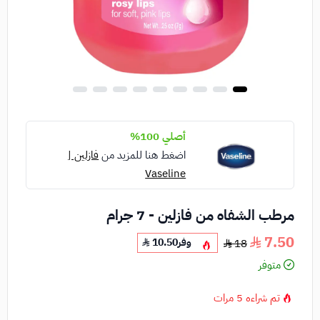
أصلي 100%
اضغط هنا للمزيد من
فازلين |
Vaseline
مرطب الشفاه من فازلين - 7 جرام
7.50
وفر
10.50
18
متوفر
تم شراءه
5
مرات