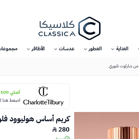
كلاسيكا
العناية
العطور
عدسات
الأظافر
مجموعات 
أصلي 100%
اضغط هنا ل
كريم أساس هوليوود فلولس فلتر 5.5 تان م
280