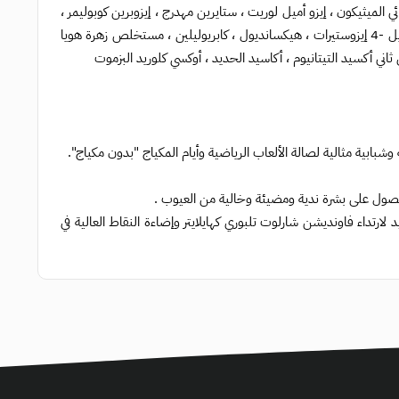
 ديديسين مهدرج ، ميكا ، جلسرين ، بروبانديول ، سكوالان ، سيتيل ، بيج- 10 ، ثنائي الميثيكون ، إيزو أميل لوريت ، ستايرين مهدرج ، إيزوبرين كوبوليمر ،
كلوريد الصوديوم ، كابريليك كابريك ثلاثي الجليسريد ، هيدروكسي أسيتوفينون ، بوليجليسيريل -4 إيزوستيرات ، هيكسانديول ، كابريوليلين ، مستخلص زهرة هويا
اني أكسيد التيتانيوم ، أكاسيد الحديد ، أوكسي كلوريد البزموت
ابية مثالية لصالة الألعاب الرياضية وأيام المكياج "بدون مكياج".
ل على بشرة ندية ومضيئة وخالية من العيوب .
لارتداء
فاونديشن شارلوت تلبوري
كهايلايتر وإضاءة النقاط العالية في