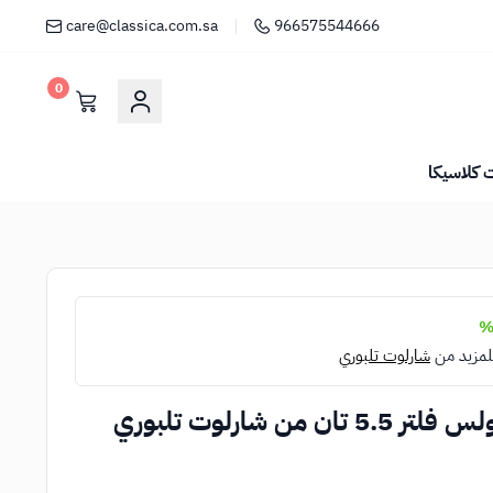
care@classica.com.sa
966575544666
0
كلاسيكا
لمزيد من
شارلوت تلبوري
ن شارلوت تلبوري