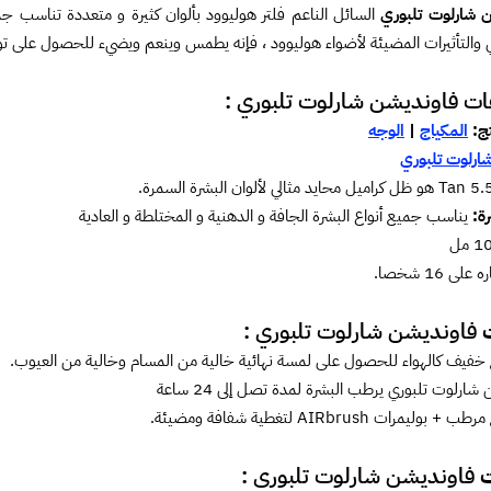
 شارلوت تلبوري
السائل الناعم فلتر هوليوود بألوان كثيرة و متعددة تناسب 
 والتأثيرات المضيئة لأضواء هوليوود ، فإنه يطمس وينعم ويضيء للحصول على توه
ات
فاونديشن شارلوت تلبوري :
تج:
المكياج
|
الوجه
ارلوت تلبوري
رة:
يناسب جميع أنواع البشرة الجافة و الدهنية و المختلطة و العادية
1 مل
لى 16 شخصا.
ت
فاونديشن شارلوت تلبوري :
 خفيف كالهواء للحصول على لمسة نهائية خالية من المسام وخالية من العيوب.
 شارلوت تلبوري ير
طب البشرة لمدة تصل إلى 24 ساعة
وليمرات AIRbrush لتغطية شفافة ومضيئة.
ت
فاونديشن شارلوت تلبوري :