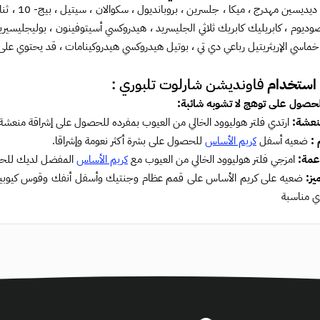
ماء أكوا ،
، خماسي الإريثريتيل رباعي دي تي ، بوتيل هيدروكسي هيدروكينامات ، قد يحتوي على ث
استخدام
فاونديشن شارلوت تلبوري :
نعشة:
ارتدي فلتر هوليوود الخالي من العيوب بمفرده للحصول على إشراقة منعشة وشب
 :
ضعيه أسفل
كريم الأساس
للحصول على بشرة أكثر نعومة وإشراقا.
اعمة:
امزجي فلتر هوليوود الخالي من العيوب مع
كريم الأساس
المفضل لديك للحصو
يز:
ضعيه على كريم الأساس على قمم عظام وجنتيك وأسفل أنفك وقوس كيوبيد 
 مناسبة