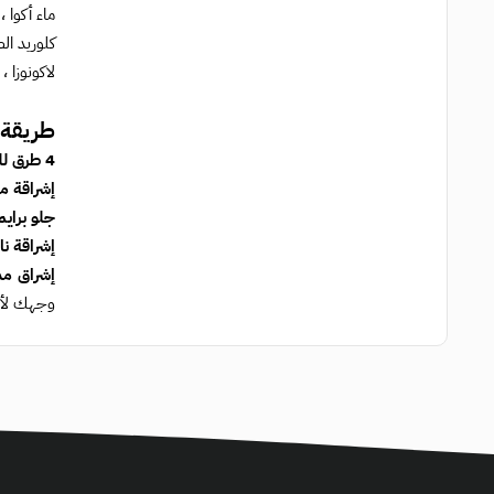
لاكونوزا 
طريقة 
4 طرق للحصول على توهج لا تشوبه شائبة:
إشراقة م
جلو برايم
إشراقة ن
إشراق مم
وجهك لأي