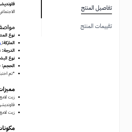
فاونديشن
تفاصيل المنتج
الاجتماعي
تقييمات المنتج
مواصف
نوع المن
الماركة:
ش
الدرجة:
5.5 Tan هو ظل كراميل محايد مثالي لألوان البشرة السمرة.
نوع البش
الحجم:
0
*تم اختباره ع
مميزا
زيت لامع
فاونديشن
زيت لامع مرطب + ب
مكونا