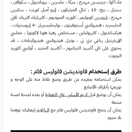
ماء أكوا ، ديديسين مهدرج ، ميكا ، جلسرين ، بروبانديول ، سكوالان ،
سيتيل ، بيج- 10 ، ثنائي الميثيكون ، إيزو أميل لوريت ، ستايرين
مهدرج ، إيزوبرين كوبوليمر ، كلوريد الصوديوم ، كابريليك كابريك ثلاثي
الجليسريد ، هيدروكسي أسيتوفينون ، بوليجليسيريل -4 إيزوستيرات ،
هيكسانديول ، كابريوليلين ، مستخلص زهرة هويا لاكونوزا ، خماسي
الإريثريتيل رباعي دي تي ، بوتيل هيدروكسي هيدروكينامات ، قد
يحتوي على ثاني أكسيد التيتانيوم ، أكاسيد الحديد ، أوكسي كلوريد
البزموت
طرق إستخدام
فاونديشن فلوليس فلتر :
يمكن استخدامه بمفرده عن طريق وضع نقاط منه على الوجه و
توزيعها بأطراف الأصابع
يمكن أن يوضع قبل
كريم الأساس عالي التغطية
أو بعده لمنحة لمسة
مشعة
يمكن أن يدمج فاونديشن فلوليس فلتر مع
الهايلايتر
ليعطيك توهجا
بلا حدود