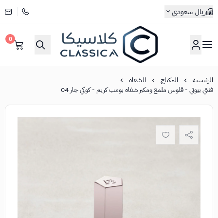
ريال سعودي
0
كلاسيكا
الرئيسية
المكياج
الشفاه
فنتي بيوتي - قلوس ملمع ومكبر شفاه بومب كريم - كوكي جار 04