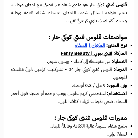
قلوس فنتي
كوكي جار هو ملمع شفاه غير لاصق مع لمعان مرطب.
يتميز بقوامه السائل شديد اللمعان يمنحك شفاه ناعمة ورطبة
وحجم أكثر امتلاء بلونٍ كريميٍّ نقي ..
مواصفات قلوس فنتي كوكي جار :
نوع المنتج:
المكياج
|
الشفاه
الماركة:
فنتي بيوتي | Fenty Beauty
التغطية:
من متوسطة إلى كاملة - وبدون شيمر.
الدرجة:
قلوس فنتي كوكي جار 04 - تشوكليت كراميل ،لونٌ مُناسبٌ
للجميع.
وزن العبوة:
9 مل / 0.3 أونصة.
الاستخدام:
استخدمي كريم غلوس بومب وحده أو ضعيه فوق أحمر
الشفاه، ضعي طبقات لزيادة كثافة اللون.
مميزات قلوس فنتي كوكي جار :
ملمع شفاه بصبغةٌ عالية الكثافة وقابلةٌ للبناء.
لمعانٌ براق.