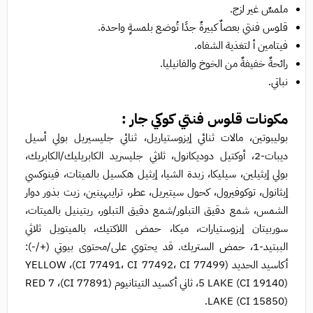
ملمسٌ غير لزج.
قلوس فنتي بعصاٌ كبيرةٌ جدًا تُوضع بلمسةٍ واحدة.
فيتامين أ لتغذية الشفاه.
رائحةٌ خفيفةٌ من الخوخ والفانيليا.
نباتي.
مكونات قلوس فنتي كوكي جار :
بوليبوتين، مالات ثنائي إيزوستياريل، ثنائي جليسيريل بولي أسيل
ديبات-2، أوكتيل دوديكانول، ثلاثي جليسريد الكابريليك/الكابريك،
بولي إيثيلين، سيليكا، زبدة الشيا، إيثيل هكسيل بالميتات، فينوكسي
إيثانول، توكوفيرول، كحول سيتيريل، عطر، ترايبهينين، زيت بذور دوار
الشمس، شمع دقيق التبلور/شمع دقيق التبلور، ريتينيل بالميتات،
سوربيتان إيزوستيارات، ميكا، حمض اللاكتيك، بالميتويل ثلاثي
الببتيد-1، حمض الستريك. قد يحتوي على/محتوى بيوتي (+/-):
أكاسيد الحديد (CI 77491، CI 77492، CI 77499)، YELLOW
5 LAKE (CI 19140)، ثاني أكسيد التيتانيوم (CI 77891)، RED 7
LAKE (CI 15850).