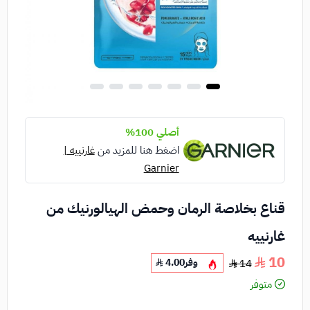
أصلي 100%
اضغط هنا للمزيد من
غارنييه |
Garnier
قناع بخلاصة الرمان وحمض الهيالورنيك من
غارنييه
10
وفر
4.00
14
متوفر