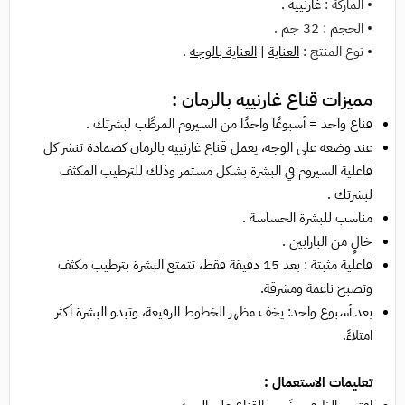
• الماركة
:
غارنييه .
• الحجم
: 32 جم .
•
نوع المنتج :
العناية
|
العناية بالوجه
.
مميزات قناع غارنييه بالرمان :
قناع واحد = أسبوعًا واحدًا من السيروم المرطِّب لبشرتك .
عند وضعه على الوجه، يعمل قناع غارنييه بالرمان كضمادة تنشر كل
فاعلية السيروم في البشرة بشكل مستمر وذلك للترطيب المكثف
لبشرتك .
مناسب للبشرة الحساسة .
خالٍ من البارابين .
فاعلية مثبتة : بعد 15 دقيقة فقط، تتمتع البشرة بترطيب مكثف
وتصبح ناعمة ومشرقة.
بعد أسبوع واحد: يخف مظهر الخطوط الرفيعة، وتبدو البشرة أكثر
امتلاءً.
تعليمات الاستعمال :