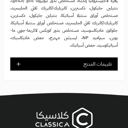
زهرة لاجيرستروميا إنديكا، مستخلص بذور ثيوبروما كاكاو (الكاكاو)،
بنتيلين جليكول، دكسترين، كابريليك/كابريك ثلاثي الجليسريد،
مستخلص أوراق سنتيلا أسياتيكا، بنتيلين جليكول، دكسترين،
كابريليك/كابريك ثلاثي الجليسريد، مستخلص أوراق سنتيلا أسياتيكا،
جلوكوز، ماديكاسوسيد، مستخلص بذور كويكس لاكريما-جوبي ما-
يوين، سيراميد NP، ليسيثين مهدرج، حمض ماديكاسيك،
أسياتيكوسيد، حمض أسياتيك.
تقييمات المنتج