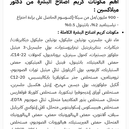
أهم مكونات كريم اصلاح البشرة من دكتور
ميلاكسين :
- 900 مليون/مل من سيكا-إكسوسوم الحاصل على براءة اختراع
- نياسيناميد 2%، بانثينول 0.5%
مكونات كريم اصلاح البشرة الكاملة :
ماء نقي، جلسرين، بوتيلين جليكول، بوتيلين جليكول ديكابريلات/
ديكابرات، بنتايريثريتيل تيترايزوستيرات، بولي جليسريل-3 ميثيل
جلوكوز ديستيرات، كحول سيتريل، بروبانديول، كحولات C14-22،
حمض البالميتيك، بانثينول، فينيل ثنائي الميثيكون، حمض
الستياريك، كاربومير، بولي أكريلويل ثنائي ميثيل تورات الصوديوم،
تروميثامين، مستخلص جذر سكوتيلاريا بايكالينسيس، C12-20
ألكيل جلوكوزيد، بولي ديسين مهدرج، إيثيل هكسيل جلسرين،
مستخلص أوراق إنديجوفيرا تينكتوريا، مستخلص كلوريلا فولغاريس
متحلل، مستخلص بذور المكاديميا متحلل، ثنائي صوديوم EDTA،
مستخلص هيبيسكوس إسكولينتوس متحلل، ثلاثي إيثوكسي كابريليل
سيلان، آلانتوين، حمض الهيالورونيك حمض، حمض الهيالورونيك
المتحلل، حمض الميريستيك، هيالورونات الصوديوم، مستخلص