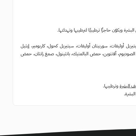
يتيريل أوليفات، سوربيتان أوليفات، سيتيريل كحول، كاربومير، إيثيل
ت الصوديوم، ألانتوين، حمض البالمتيك، بانثينول، صمغ زانثان، حمض
ف البشرة
وترطيبها.
لبشرة.