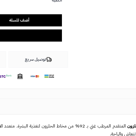
الكمية
أضف للسلة
توصيل سريع
لزون
المتقدم المرطب غني بـ 92% من مخاط الحلزون لتغذية ال
انتعاش والراحة.