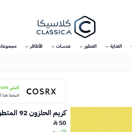
كلاسيكا
العناية
العطور
عدسات
الأظافر
مجموعات 
أصلي 100%
اضغط هنا ل
كريم الحلزون 92 المتطور الكل في واحد من كوسركس
50