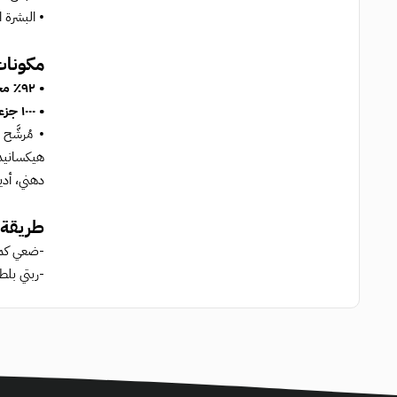
• البشرة ا
مكونات
• ٩٢٪ مخاط الحلزون:
• ١٠٠٠ جزء في المليون من هيالورونات الصوديوم:
• مُرشَّح
هيكسانيدي
دهني، أد
طريقة 
-ضعي كمي
-ربتي بل