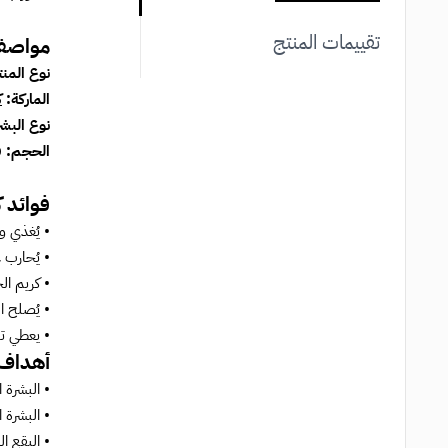
تقييمات المنتج
مواصفا
نوع المن
الماركة:
ك
نوع البش
الحجم:
100 جم
فوائد ك
• يُغذي وي
• يُحارب 
• كريم ال
• يُصلح ال
• يعطي تر
أهداف 
• البشرة 
• البشرة 
• البقع ال