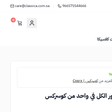
care@classica.com.sa
966575544666
0
كلاسيكا
لمزيد من
كوسركس | Cosrx