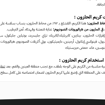
لجافة.
 كريم الحلزون :
هذا الكريم، المُشبّع بـ ٩٢٪ من مخاط الحلزون، ينساب بسلاسة على البشرة ويكوّن حاجزًا ترطيبيًا لترطيبها وتهدئتها.
عناية مُنعشة ومُهدئة، تُعزز الترطيب.
 إفرازات الحلزون، بيتايين، كابريليك/كابريك تراي جليسريد، بوتيلين جليكول، س
ول، فينوكسي إيثانول، أرجينين، دايميثيكون، بولي أكريلات الصوديوم، هيالورونا
ينوسين، ماء، حمض ميريستيك
استخدام كريم الحلزون :
ة مناسبة من الكريم على الوجه بلطف، مع تجنب منطقة العينين والفم، بعد
تنظي
طف على المنطقة التي وُضع عليها كريم الحلزون لضمان امتصاصه على كامل سطح ا