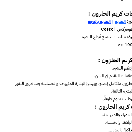
ت كريم الحلزون :
تج:
العناية
|
العناية بالوجه
وسركس | Cosrx
رة:
مناسب لجميع أنواع البشرة
ريم الحلزون :
ُنعّم البشرة.
علامات التقدم في السن.
حلزون متكامل يُصلح ويهدئ البشرة المتهيجة والحساسة بعد ظهور البثور.
بشرة التالفة.
طيب يدوم طويلًا.
كريم الحلزون :
الحمراء والمتهيجة.
الباهتة والخشنة.
داكنة والندوب.