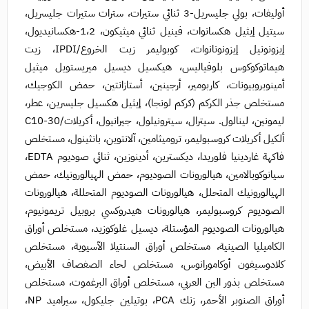
أوليفات، بولي جليسريل-3 ثنائي ستيرات، سترات ستيرات جليسريل،
سيتيل إيثيل هكسانوات، فينيل ثنائي ميثيكون، 1،2-هكسانيديول،
إيزونونيل إيزونونانوات، كوبوليمر زيت الخروع/IPDI، زيت
هيماتوكوكوس بلوفياليس، هيكسيل ديسيل ميريستويل ميثيل
أمينوبروبيونات، كاربومير، أرجينين، أستازانتين، حمض الكوجيك،
مستخلص جذر الكركم (كركم لونجا)، إيثيل هكسيل جليسرين، عطر،
ليمونين، لينالول. سيترال، سيترونيلول، جيرانيول، أكريلات/C10-30
ألكيل أكريلات كروسبوليمر، تروميثامين، آلانتوين، بانثينول، مستخلص
فاكهة غاردينيا فلوريدا، ديكسترين، أدينوزين، ثنائي صوديوم EDTA،
سيانوكوبالامين، هيالورونات الصوديوم، حمض الهيالورونيك، حمض
الهيالورونيك المتحلل، هيالورونات الصوديوم المتحللة، هيالورونات
الصوديوم كروسبوليمر، هيالورونات هيدروكسي بروبيل تريمونيوم،
هيالورونات الصوديوم المؤستلة، ديسيل غلوكوزيد، مستخلص أوراق
الكاميليا الصينية، مستخلص أوراق السنتيلا الآسيوية، مستخلص
كلادوسيفون أوكامورانوس، مستخلص لحاء الصفصاف الأبيض،
مستخلص بذور البن العربي، مستخلص أوراق البرغموت، مستخلص
أوراق الصنوبر الأحمر، زنك PCA، بوتيلين جليكول، سيراميد NP،