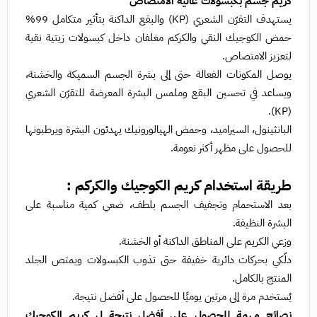
كريم جسم بكبسولات عالية الامتصاص
يستهدف التقرّن الشعري (KP) والبقع الداكنة بتأثير متكامل 99%
حمض الكوجيك النقي والكركم مغلفان داخل كبسولات زيتية نقية
لتعزيز الامتصاص.
يوصل المكونات الفعالة حتى إلى بشرة الجسم السميكة والخشنة،
ويساعد في تحسين البقع وملمس البشرة المعرضة للتقرّن الشعري
(KP).
البانثينول، السيراميد، وحمض الهيالورونيك يهدئون البشرة ويرطبونها
للحصول على مظهر أكثر نعومة.
طريقة استخدام كريم الكوجيك والكركم :
بعد الاستحمام وتجفيف الجسم بلطف، ضعي كمية مناسبة على
البشرة النظيفة.
وزعي الكريم على المناطق الداكنة أو الخشنة.
دلّكي بحركات دائرية خفيفة حتى تذوب الكبسولات ويمتص الجلد
المنتج بالكامل.
يُستخدم مرة إلى مرتين يوميًا للحصول على أفضل نتيجة.
نصائح مهمة للحصول على أفضل نتيجة ل كريم الكوجيك