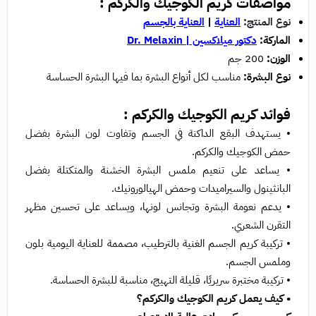
مواصفات كريم الكوجيك والكركم :
نوع المنتج:
العناية
|
العناية بالجسم
الماركة:
دكتور ميلاكسين | Dr. Melaxin
الوزن:
200 جم
نوع البشرة:
مناسب لكل أنواع البشرة بما فيها البشرة الحساسة
فوائد كريم الكوجيك والكركم :
• يستهدف البقع الداكنة في الجسم وتفاوت لون البشرة بفضل
حمض الكوجيك والكركم.
• يساعد على تنعيم ملمس البشرة الخشنة والمتكتلة بفضل
البانثينول والسيراميدات وحمض الهيالورونيك.
• يدعم نعومة البشرة وتجانس لونها، ويساعد على تحسين مظهر
التقرن الشعري.
• تركيبة كريم الجسم الغنية بالترطيب، مصممة للعناية اليومية بلون
وملمس الجسم.
• تركيبة مختبرة سريريًا، قليلة التهيج، مناسبة للبشرة الحساسة.
• كيف يعمل كريم الكوجيك والكركم؟