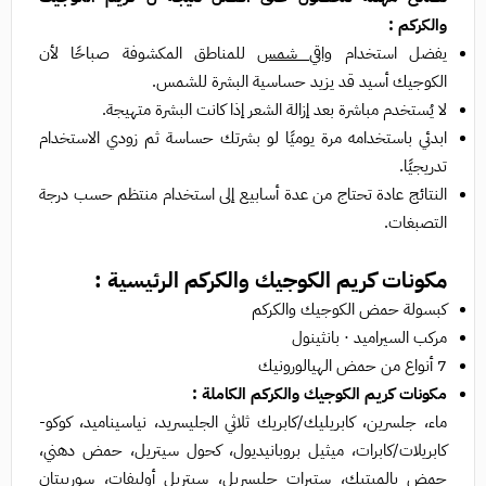
والكركم :
يفضل استخدام
واقي شمس
للمناطق المكشوفة صباحًا لأن
الكوجيك أسيد قد يزيد حساسية البشرة للشمس.
لا يُستخدم مباشرة بعد إزالة الشعر إذا كانت البشرة متهيجة.
ابدئي باستخدامه مرة يوميًا لو بشرتك حساسة ثم زودي الاستخدام
تدريجيًا.
النتائج عادة تحتاج من عدة أسابيع إلى استخدام منتظم حسب درجة
التصبغات.
مكونات كريم الكوجيك والكركم الرئيسية :
كبسولة حمض الكوجيك والكركم
مركب السيراميد · بانثينول
7 أنواع من حمض الهيالورونيك
مكونات كريم الكوجيك والكركم الكاملة :
ماء، جلسرين، كابريليك/كابريك ثلاثي الجليسريد، نياسيناميد، كوكو-
كابريلات/كابرات، ميثيل بروبانيديول، كحول سيتريل، حمض دهني،
حمض بالميتيك، ستيرات جليسريل، سيتريل أوليفات، سوربيتان