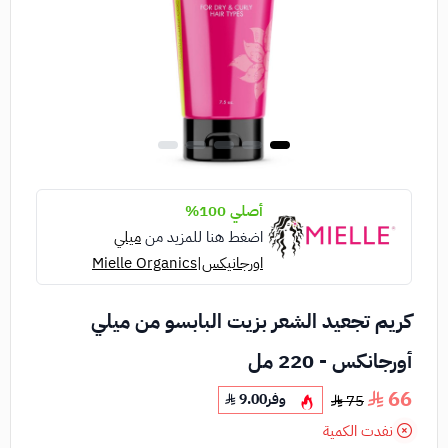
أصلي 100%
اضغط هنا للمزيد من
ميلي
اورجانيكس|Mielle Organics
كريم تجعيد الشعر بزيت البابسو من ميلي
أورجانكس - 220 مل
66
وفر
9.00
75
نفدت الكمية