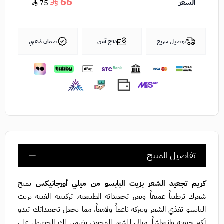
66
السعر
75
توصيل سريع
دفع آمن
ضمان ذهبي
تفاصيل المنتج
كريم تجعيد الشعر بزيت البابسو من ميلي أورجانيكس
يمنح
شعرك ترطيباً عميقاً ويعزز تجعيداته الطبيعية. تركيبته الغنية بزيت
البابسو تغذي الشعر ويتركه ناعماً ولامعاً، مما يجعل تجعيداتك تبدو
أكثر حيوية وانتعاشاً. مثالي للشعر المجعد، يضمن لك الحصول على