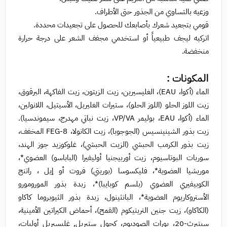
وزعيه بالتساوي من الجذور حتى الأطراف.
قومي بتجعيد شعرك بأصابعك للحصول على تجعيدات محددة.
اتركيه ليجف طبيعياً أو استخدمي مجفف الشعر على درجة حرارة
منخفضة.
المكونات :
الماء (أكوا، EAU)، الغليسيرين، زيت الزيتون، زيت الفاكهة، البرقوق،
زيت اللوز الحلو (اللوز الحلو)، ستيرات الغليريل، الأسيتيل، اللانولين،
الماء (أكوا، EAU، بوليمر VP/VA، زيت نباتي مهدرج، سيموندسيا).
زيت بذور الشينينسيس (الجوجوبا)، زيت الكانولا، FEG-8 المخفف،
زيت بذور الكرمب الحبشي (الزيت الحبشي)، غلوكوزيد جوز الهند،
سوربات البوتاسيوم، زيت أوربيجنيا أوليفيرا (الباباسو) العضوي*،
موريشيا العضوية*، فليكسوسا (بوريتي) فروت أو إيل ، راتنج
الكوبيفيري العضوي (بلسم كوبايبا)*، زبدة بذور المورومورو
الأستروكاريوم العضوية*، البانثينول، زبدة بذور الثيوبروما كاكاو
(الكاكاو)، زيت جنين التريتيكوم (القمح)، أحماض الكيراتين الأمينية،
سيتيرث-20، بورات الصوديوم، كحول ستيريل, غليسيريل أوليات،