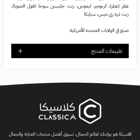
عطر (عطر)، كربومير، ليمونين، زيت جليسين سوجا (فول الصويا)،
زيت ذرة زي ميس، سيليكا
صنع في الولايات المتحدة الأمريكية
تقييمات المنتج
كلاسيكا هو بوابتك لعالم الجمال، تسوق أفضل منتجات العناية والجمال