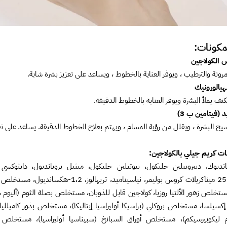
مكونات:
الكولاجين
ونة والترطيب ، ويوفر العناية بالخطوط ، ويساعد على تعزيز بشرة شابة.
الورونيك
ف يملأ البشرة ويوفر العناية بالخطوط الدقيقة.
د (فيتامين ب 3)
 البشرة ، ويقلل من رؤية المسام ، ويهتم بعلاج الخطوط الدقيقة. يساعد على تف
ات كريم جيلي بالكولاجين:
بانديوك، ديبروبيلين جليكول، بيوتيلين جليكول، ميثيل بروبانديول، دايثوكس
بيهينيث-25 ميثاكريلات كروس بوليمر، ني
مستخلص زهور الألتيا روزيا، كولاجين قابل للذوبان، مستخلص بصلة الثوم (أليوم
يا إكسيلسا، مستخلص بروكلي (براسيكا أوليراسيا إيتاليكا)، مستخلص بذور ك
م ليكوبيرسيكم)، مستخلص أوراق السبانخ (سبيناسيا أوليراسيا)، مستخلص ت