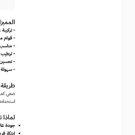
المميز
- تركيبة 
- قوام م
- مناسب 
- ترطيب
- تحسين 
- سهولة 
طريقة 
ضعي كمية
استخدامه 
لماذا 
جودة عال
ابتكار فري