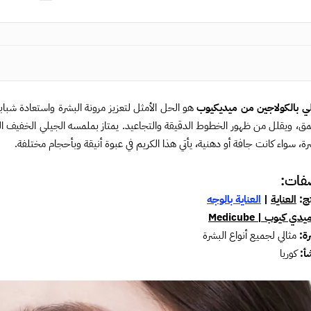
ي بالكولاجين من ميديكيوب
هو الحل الأمثل لتعزيز مرونة البشرة واستعادة شباب
مق، ويقلل من ظهور الخطوط الدقيقة والتجاعيد. يمتاز بملمسه الجيلي الخفيف ال
شرة، سواء كانت جافة أو دهنية، يأتي هذا الكريم في عبوة أنيقة وبأحجام مختلفة.
فات:
تج:
العناية
|
العناية بالوجه
يدي كيوب | Medicube
رة:
مثالي لجميع أنواع البشرة
أ:
كوريا