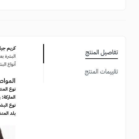
كريم جيل
تفاصيل المنتج
البشرة بع
أنواع الب
تقييمات المنتج
المواص
نوع المن
الماركة:
م
نوع البش
بلد المنش