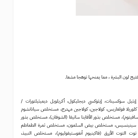
تيح لون البشرة ، مما يمنحها توهجا مشعا.
ي إيثيل سوكسينات، إيثوكسي ديجليكول، أكريلويل ديميثيلتورات /
اسيناميد، تريهالوز، 1،2-هكسانديول، مستخلص كلوريلا فولغاريس، كولاجين، كولاجين مهدرج، مستخلص سيانانشوم
 سافيتوم)، مستخلص بذور الأفاينا ساتيفا (الشوفان)، مستخلص بذور
اميلليا سينينسيس، مستخلص بيض السلمون، مستخلص ثمرة الطماطم
وت التوت الأزرق (فاكينيوم أنغوستيفوليوم)، مستخلص النبيذ،