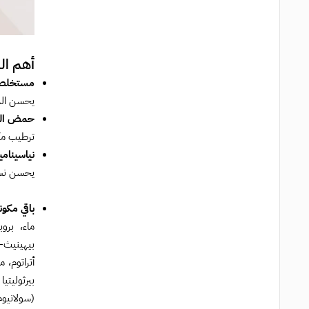
أهم ال
مستخلص 
يحسن المر
حمض الهي
ترطيب مكث
نياسينامي
يحسن نسيج
باقي مكون
ماء، برو
أتراتوم، 
بيرثوليت
(سولانيو