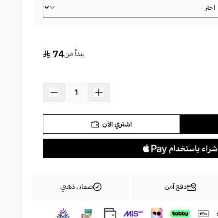
74
يبدأ من
اشتري الآن
دفع آمن
ضمان ذهبي