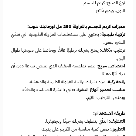
نوع المنتج: كريم للجسم
اللون: وردي فاتح
مميزات كريم للجسم بالفراولة 250 مل اورجانيك شوب:
تركيبة طبيعية
: يحتوي على مستخلصات الفراولة الطبيعية التي تغذي
البشرة بعمق.
ترطيب مكثف
: يمنح بشرتك ترطيبًا فائقًا ويحافظ على نعومتها طوال
اليوم.
امتصاص سريع
: يتميز بملمسه الخفيف الذي يمتص بسرعة دون أن
يترك أثرًا دهنيًا.
رائحة زكية
: يترك بشرتك برائحة الفراولة الطازجة والمنعشة.
مناسب لجميع أنواع البشرة
: يعتني بالبشرة الحساسة والجافة
ويمنحها الترطيب اللازم.
طريقه الاستخدام:
التنظيف
: ابدأي بتنظيف بشرتك جيدًا وتجفيفها.
التطبيق
: ضعي كمية مناسبة من الكريم على يديك.