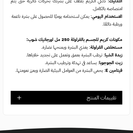
التدليك
: دلكي الكريم بلطف على بشرتك بحركات دائرية حتى يتم
امتصاصه بالكامل.
الاستخدام اليومي
: يمكن استخدامه يوميًا للحصول على بشرة ناعمة
ورطبة دائمًا.
مكونات كريم للجسم بالفراولة 250 مل اورجانيك شوب:
مستخلص الفراولة
: يغذي البشرة ويمنحها نضارة.
زبدة الشيا
: ترطب البشرة بعمق وتعمل على تجديد خلاياها.
زيت الجوجوبا
: يساعد في تهدئة وترطيب البشرة.
فيتامين E
: يحمي البشرة من العوامل البيئية الضارة ويعزز نعومتها.
تقييمات المنتج