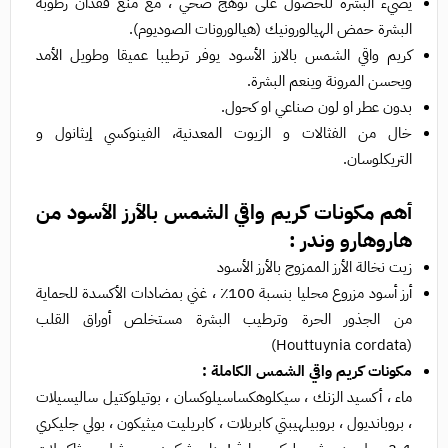
يضيء البشرة للحصول على توهج صحي ، مع منع فقدان رطوبة
البشرة حمض الهيالورونيك (هيالورونات الصوديوم).
كريم واقي الشمس بالارز الأسود يوفر ترطيبا عميقا وطويل الأمد
ويحسن المرونة وينعم البشرة.
بدون عطر او لون صناعي او كحول.
خال من الفثالات و الزيوت المعدنية، الفينوكسي إيثانول و
التريكلوسان.
أهم مكونات كريم واقي الشمس بالأرز الأسود من
هاروهارو وندر :
زيت نخالة الأرز الممزوج بالأرز الأسود
أرز أسود مزروع محليا بنسبة 100٪ ، غني بمضادات الأكسدة للحماية
من الجذور الحرة وترطيب البشرة مستخلص أوراق القلب
(Houttuynia cordata)
مكونات كريم واقي الشمس الكاملة :
ماء ، أكسيد الزنك ، سيكلوهكساسيلوكسان ، بوتيلوكتيل ساليسيلات
، بروبانديول ، بروبيلهيبتي كابريلات ، كابريليت ميثيكون ، بولي جليكري