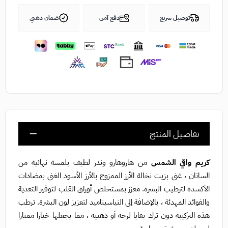
توصيل سريع
دفع آمن
ضمان ذهبي
تفاصيل المنتج
كريم واقي الشمس
من هاروهارو وندر لطيف بلمسة نهائية من
الساتان ، غني بزيت نخالة الأرز الممزوج بالأرز الأسود الغني بمضادات
الأكسدة لترطيب البشرة. معزز بمستخلص أوراق القلب لتوفير التغذية
والفوائد المهدئة ، بالإضافة إلى النياسيناميد لتعزيز لون البشرة. ترطب
هذه التركيبة دون ترك بقايا لزجة أو دهنية ، مما يجعلها خيارا ممتازا