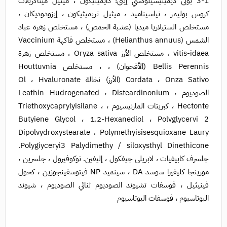
1-3 بولي ديميثيسيلوكسي إيثي! دايميثيكون ، ميثيل ميثاكريلات
كروس بوليمر ، نياسيناميد ، ميثيل تريميثيكون ، إيزودوديكان ،
مستخلص الستيلاريا ميديا (عشبة الحمص) ، مستخلص زهرة عباد
الشمس (Helianthus annuus) ، مستخلص فاكهة Vaccinium
vitis-idaea ، مستخلص الأرز Oryza sativa ، مستخلص زهرة
Bellis Perennis (الأقحوان) ، ، مستخلص Houttuvnia
Cordata ، Onza Sativo (الأرز) نخالة Ol ، Hvaluronate
الصوديوم ، Leathin Hudrogenated ، Disteardinonium
Hectonte ، كبريتات المارنيسيوم ، Triethoxycaprylyisilane ،
Butyiene Glycol ، 1.2-Hexanediol ، Polvglycervi 2
Dipolvydroxystearate ، Polymethyisisesquioxane Laury
Polygiyceryi3 Palydimethy / siloxysthyl Dinethicone.
جلسرف كابيفيات ، لابريلي جيفكول ، إليفين. توكوفيرول ، جلسرين ،
مورينجا كليفيرا سوسد DA ، سينميد NP فيتوسفينجوزين ، كحول
فينيثيل ، فوسفات تشيوند الصوديوم ثنائي الصوديوم ، شيوند
البوتاسيوم ، فوسفات البوتاسيوم