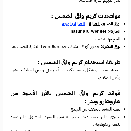
لمن لديهم بشرة حساسة.
مواصفات كريم واقي الشمس :
نوع المنتج:
العناية
|
العناية بالوجه
الماركة:
haruharu wonder
الحجم:
50 مل
نوع البشرة:
جميع أنواع البشرة ، حماية عالية جدا للبشرة الحساسة.
طريقة استخدام كريم واقي الشمس :
ضعيه بسخاء وبشكل متساو كخطوة أخيرة في روتين العناية بالبشرة
وقبل المكياج.
فوائد كريم واقي الشمس بالأرز الأسود من
هاروهارو وندر :
ينعم البشرة ويخفف من التهيج.
يحتوي على نياسيناميد يحسن ملمس البشرة للحصول على بشرة
ناعمة ومتوهجة .